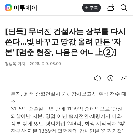
공유하기
통합검색
이투데이
구독
[단독] 무너진 건설사는 장부를 다시
쓴다…빚 바꾸고 땅값 올려 만든 '자
본' [멈춘 현장, 다음은 어디上②]
정성욱 기자
2026. 7. 9. 05:00
음성으로 듣기
번역 설정
글씨크기 조절하기
본지, 회생 종합건설사 7곳 감사보고서 주석 전수 대
조
3115억 순손실, 1년 만에 1109억 순이익으로 ‘반전'
되살아난 자본, 영업 아닌 출자전환·재평가서 나와
장부 밖에 있던 명의차입 244억, 회생 시작되자 '빚'
장부상 자본 1369억 멀쩡한데 감사인은 ‘의견거절'