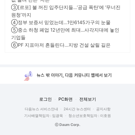
③[르포] 불 꺼진 입주단지들...‘공급 폭탄’에 ‘무너진
원청’까지
④정부 보증서 믿었는데…1만6145가구의 눈물
⑤중소 하청 폐업 12년만에 최대...사각지대에 놓인
기업들
⑥PF 지표마저 흔들린다…지방 건설 살릴 길은
뉴스 밖 이야기, 다음 커뮤니티 웹에서 보기
로그인
PC화면
전체보기
다음뉴스 서비스안내
24시간 뉴스센터
공지사항
기사배열책임자 : 임광욱
청소년보호책임자 : 이호원
ⓒ Daum Corp.