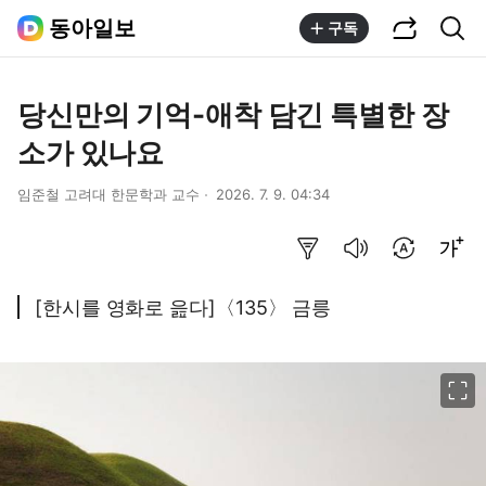
공유하기
통합검색
동아일보
구독
당신만의 기억-애착 담긴 특별한 장
소가 있나요
임준철 고려대 한문학과 교수
2026. 7. 9. 04:34
요약보기
음성으로 듣기
번역 설정
글씨크기 조절하기
[한시를 영화로 읊다]〈135〉 금릉
이미지 크게 보기