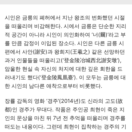
시인은 금릉의 폐허에서 지난 왕조의 번화했던 시절
을 떠올리며 비감해한다. 시에서 금릉은 단순한 지리
적 공간이 아니라 시인이 의인화하여 ‘너(爾)’라고 부
를 만큼 감정이 이입된 장소다. 시인은 다른 금릉 시
편에서 사안(謝安)과 왕희지(王羲之) 같은 선망하던
과거 인물들을 떠올리고(‘登金陵冶城西北謝安墩’),
암울한 현실 속 자신의 처지에 대한 깊은 회한을 드
러내기도 했다(‘登金陵鳳凰臺’). 이 모두는 금릉에 대
한 시인의 남다른 애착으로부터 비롯했다.
장률 감독의 영화 ‘경주’(2014년)도 신라의 고도(故
都)인 경주가 무대다. 작품은 주인공 최현이 죽은 지
인의 문상을 마친 뒤 7년 전 추억을 떠올리며 경주를
떠도는 내용이다. 그런데 최현이 집착하는 경주의 기