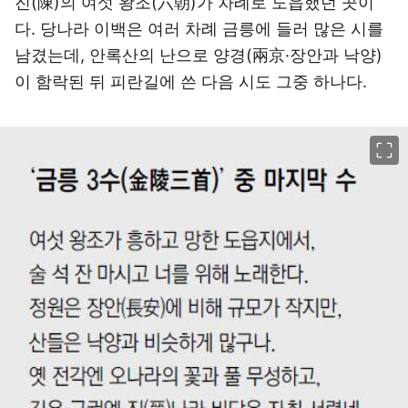
진(陳)의 여섯 왕조(六朝)가 차례로 도읍했던 곳이
다. 당나라 이백은 여러 차례 금릉에 들러 많은 시를
남겼는데, 안록산의 난으로 양경(兩京·장안과 낙양)
이 함락된 뒤 피란길에 쓴 다음 시도 그중 하나다.
이미지 크게 보기