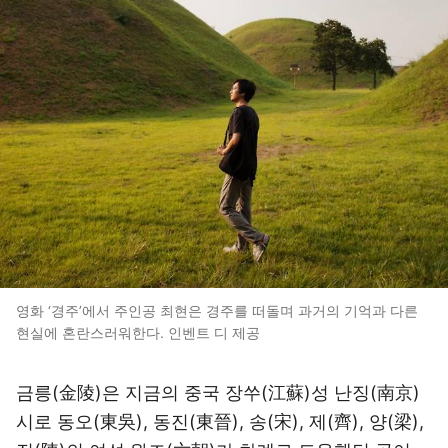
영화 ‘경주’에서 주인공 최현은 경주를 떠돌며 과거의 기억과 다른
현실에 혼란스러워한다. 인벤트 디 제공
금릉(金陵)은 지금의 중국 장쑤(江蘇)성 난징(南京)
시로 동오(東吳), 동진(東晉), 송(宋), 제(齊), 양(梁),