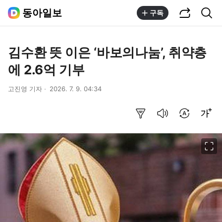
공유하기
통합검색
동아일보
구독
김수환 뜻 이은 ‘바보의나눔’, 취약층
에 2.6억 기부
고진영 기자
2026. 7. 9. 04:34
요약보기
음성으로 듣기
번역 설정
글씨크기 조절하기
이미지 크게 보기