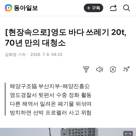
공유하기
통합검색
동아일보
구독
[현장속으로]영도 바다 쓰레기 20t,
70년 만의 대청소
김화영 기자
2026. 7. 9. 04:33
요약보기
음성으로 듣기
번역 설정
글씨크기 조절하기
해양구조協 부산지부-해양진흥公
영도경찰서 뒷편서 수중 정화 활동
다른 해역서 밀려온 폐기물 뒤섞여
방치하면 선박 프로펠러 사고 위험
이미지 크게 보기