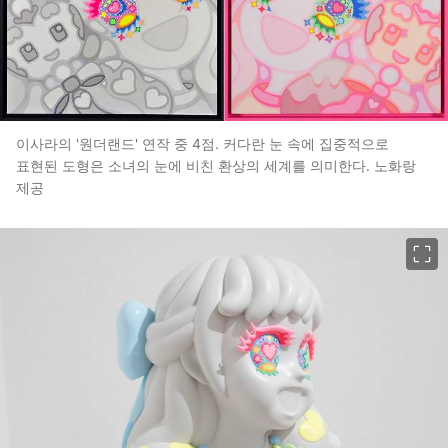
이사라의 '원더랜드' 연작 중 4점. 커다란 눈 속에 집중적으로
표현된 도형은 소녀의 눈에 비친 환상의 세계를 의미한다. 노화랑
제공
이미지 크게 보기