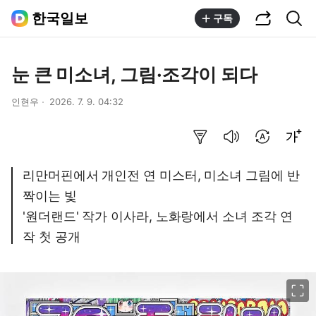
공유하기
통합검색
한국일보
구독
눈 큰 미소녀, 그림·조각이 되다
인현우
2026. 7. 9. 04:32
요약보기
음성으로 듣기
번역 설정
글씨크기 조절하기
리만머핀에서 개인전 연 미스터, 미소녀 그림에 반
짝이는 빛
'원더랜드' 작가 이사라, 노화랑에서 소녀 조각 연
작 첫 공개
이미지 크게 보기