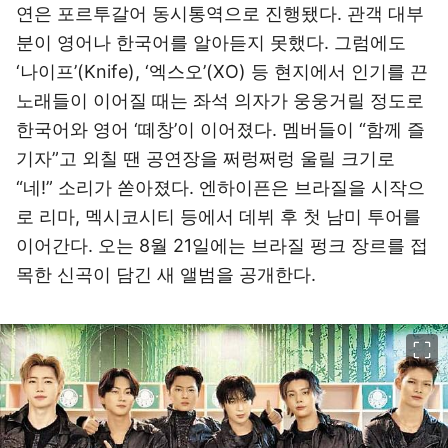
연은 포르투갈어 동시통역으로 진행됐다. 관객 대부
분이 영어나 한국어를 알아듣지 못했다. 그럼에도
‘나이프’(Knife), ‘엑스오’(XO) 등 현지에서 인기를 끈
노래들이 이어질 때는 좌석 의자가 웅웅거릴 정도로
한국어와 영어 ‘떼창’이 이어졌다. 멤버들이 “함께 즐
기자”고 외칠 땐 공연장을 쩌렁쩌렁 울릴 크기로
“네!” 소리가 쏟아졌다. 엔하이픈은 브라질을 시작으
로 리마, 멕시코시티 등에서 데뷔 후 첫 남미 투어를
이어간다. 오는 8월 21일에는 브라질 펑크 장르를 접
목한 신곡이 담긴 새 앨범을 공개한다.
이미지 크게 보기