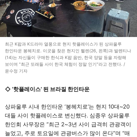
최근 K팝과 K드라마 열풍으로 현지 핫플레이스가 된 상파울루
한인타운 봉헤치로. 이곳을 찾은 현지인 헬렌(26, 왼쪽)과 발렌티나
(14)는 자신들이 구매한 한식과 K팝 음반, 한국 양말 등을 자랑해
보이며 "최근 또래들 사이 한국 체험이 정말 인기"라고 전했다. /
윤수정 기자
◇ ‘핫플레이스’ 된 브라질 한인타운
상파울루 시내 한인타운 ‘봉헤치로’는 현지 10대~20
대들 사이 핫플레이스로 변신했다. 심종우 상파울루
한인회 사무장은 “최근 2~3년 사이 급격히 관광객이
늘었고, 주로 토요일에 관광버스가 많이 온다”며 “매