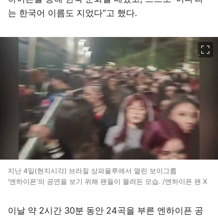
는 한국어 이름도 지었다”고 했다.
이미지 크게 보기
지난 4일(현지시각) 브라질 상파울루에서 열린 보이그룹
'엔하이픈'의 공연을 보기 위해 팬들이 몰려든 모습. /엔하이픈 팬 X
이날 약 2시간 30분 동안 24곡을 부른 엔하이픈 공