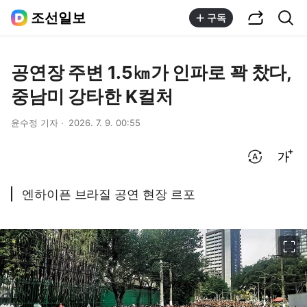
공유하기
통합검색
조선일보
구독
공연장 주변 1.5㎞가 인파로 꽉 찼다,
중남미 강타한 K컬처
윤수정 기자
2026. 7. 9. 00:55
번역 설정
글씨크기 조절하기
엔하이픈 브라질 공연 현장 르포
이미지 크게 보기