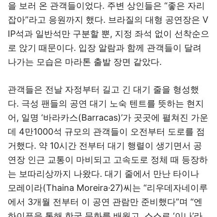
을 보러 온 관객들이었다. 주변 상인들은 “좋은 자리
잡아”라고 응원까지 했다. 브라질의 대형 공연장은 V
IP석과 일반석만 구분할 뿐, 지정 좌석 없이 선착순으
로 앉기 때문이다. 입장 알람과 함께 관객들이 달려
나가는 모습은 마라톤 출발 장면 같았다.
관객들은 전날 자정부터 길고 긴 대기 줄을 형성했
다. 극성 팬들의 공연 대기 노숙 텐트를 뜻하는 현지
어, 일명 ‘바라카스(Barracas)’가 곳곳에 펼쳐진 가운
데 4만1000석 규모의 관객들이 오전부터 도로를 점
거했다. 약 10시간 전부터 대기 행렬이 생기면서 공
연장 인근 교통이 마비되고 고속도로 정체 때 등장하
는 보따리상까지 나왔다. 대기 줄에서 만난 타이나
모레이라(Thaina Moreira·27)씨는 “리우데자네이루
에서 3개월 전부터 이 공연 관람만 준비했다”며 “엔
하이픈을 통해 한국 문화를 배웠고, 스스로 ‘이나’라