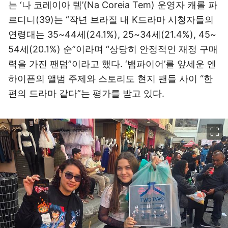
는 ‘나 코레이아 템’(Na Coreia Tem) 운영자 캐롤 파
르디니(39)는 “작년 브라질 내 K드라마 시청자들의
연령대는 35~44세(24.1%), 25~34세(21.4%), 45~
54세(20.1%) 순”이라며 “상당히 안정적인 재정 구매
력을 가진 팬덤”이라고 했다. ‘뱀파이어’를 앞세운 엔
하이픈의 앨범 주제와 스토리도 현지 팬들 사이 “한
편의 드라마 같다”는 평가를 받고 있다.
이미지 크게 보기