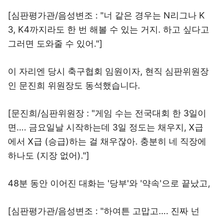
[심판평가관/음성변조 : "너 같은 경우는 N리그나 K
3, K4까지라도 한 번 해볼 수 있는 거지. 하고 싶다고
그러면 도와줄 수 있어."]
이 자리엔 당시 축구협회 임원이자, 현직 심판위원장
인 문진희 위원장도 동석했습니다.
[문진희/심판위원장 : "게임 수는 전국대회 한 3일이
면…. 금요일날 시작하는데 3일 정도는 채우지, X급
에서 X급 (승급)하는 걸 채우잖아. 충분히 네 직장에
하나도 (지장 없어)."]
48분 동안 이어진 대화는 '당부'와 '약속'으로 끝났고,
[심판평가관/음성변조 : "하여튼 고맙고…. 진짜 넌