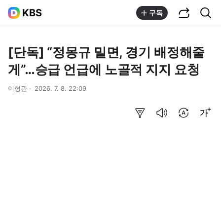
공유하기
통합검색
KBS
구독
[단독] “정몽규 밀면, 경기 배정해줄
게”…승급 언급에 노골적 지지 요청
이형관
2026. 7. 8. 22:09
요약보기
음성으로 듣기
번역 설정
글씨크기 조절하기