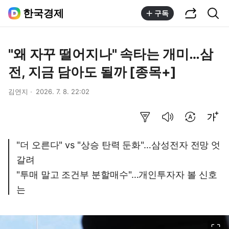
공유하기
통합검색
한국경제
구독
"왜 자꾸 떨어지나" 속타는 개미…삼
전, 지금 담아도 될까 [종목+]
김연지
2026. 7. 8. 22:02
요약보기
음성으로 듣기
번역 설정
글씨크기 조절하기
"더 오른다" vs "상승 탄력 둔화"…삼성전자 전망 엇
갈려
"투매 말고 조건부 분할매수"…개인투자자 볼 신호
는
이미지 크게 보기