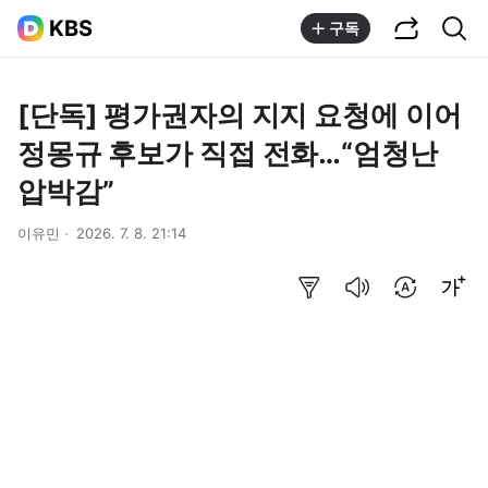
공유하기
통합검색
KBS
구독
[단독] 평가권자의 지지 요청에 이어
정몽규 후보가 직접 전화…“엄청난
압박감”
이유민
2026. 7. 8. 21:14
요약보기
음성으로 듣기
번역 설정
글씨크기 조절하기