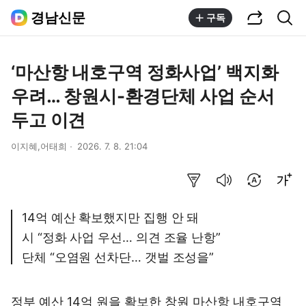
공유하기
통합검색
경남신문
구독
‘마산항 내호구역 정화사업’ 백지화
우려… 창원시-환경단체 사업 순서
두고 이견
이지혜,어태희
2026. 7. 8. 21:04
요약보기
음성으로 듣기
번역 설정
글씨크기 조절하기
14억 예산 확보했지만 집행 안 돼
시 “정화 사업 우선… 의견 조율 난항”
단체 “오염원 선차단… 갯벌 조성을”
정부 예산 14억 원을 확보한 창원 마산항 내호구역