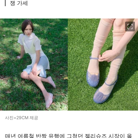
쟁 가세
이미지 크게 보기
사진=29CM 제공
매년 여름철 반짝 유행에 그쳤던 젤리슈즈 시장이 올