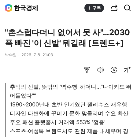
공유하기
통합검색
한국경제
구독
"촌스럽다더니 없어서 못 사"…2030
푹 빠진 '이 신발' 뭐길래 [트렌드+]
박수림
2026. 7. 8. 21:03
요약보기
음성으로 듣기
번역 설정
글씨크기 조절하기
추억의 신발, 뜻밖의 '역주행' 하더니…"나이키도 뛰
어들었다"“
1990~2000년대 초반 인기였던 젤리슈즈 재유행
디자인 다변화에 꾸미기 문화 맞물리며 수요 확산
주요 패션 플랫폼서 거래액 553% '껑충'
스포츠·여성복 브랜드서도 관련 제품 내세우며 경