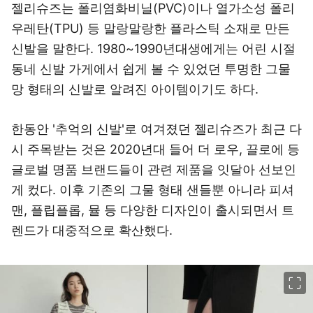
젤리슈즈는 폴리염화비닐(PVC)이나 열가소성 폴리
우레탄(TPU) 등 말랑말랑한 플라스틱 소재로 만든
신발을 말한다. 1980~1990년대생에게는 어린 시절
동네 신발 가게에서 쉽게 볼 수 있었던 투명한 그물
망 형태의 신발로 알려진 아이템이기도 하다.
한동안 '추억의 신발'로 여겨졌던 젤리슈즈가 최근 다
시 주목받는 것은 2020년대 들어 더 로우, 끌로에 등
글로벌 명품 브랜드들이 관련 제품을 잇달아 선보인
게 컸다. 이후 기존의 그물 형태 샌들뿐 아니라 피셔
맨, 플립플롭, 뮬 등 다양한 디자인이 출시되면서 트
렌드가 대중적으로 확산했다.
이미지 크게 보기