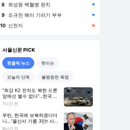
8
최성원 백혈병 완치
,하락
9
조규찬 해이 기러기 부부
,하락
10
신천지
,신규
서울신문
PICK
핫클릭 뉴스
핫이슈
오늘의 단독
불평등한 폭염
“최강 K2 전차도 북한 드론
앞에선 별수 없다”…한국 대
응력 강화론 부상 [밀리터
7시간 전
리+]
푸틴, 한국에 보복하겠다더
니…“울산서 기름 3만t 사
갔다” 주장, 발등에 불 떨어
9시간 전