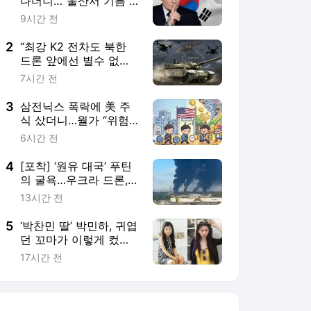
다더니…“울산서 기름 3
만t 사갔다” 주장, 발등
9시간 전
에 불 떨어진 이유 [핫이
슈]
2
“최강 K2 전차도 북한
드론 앞에선 별수 없
다”…한국 대응력 강화론
7시간 전
부상 [밀리터리+]
3
삼전닉스 폭락에 美 주
식 샀더니…월가 “위험
자산 줄일 때” 경고 터져
6시간 전
[재테크+]
4
[포착] ‘원유 대국’ 푸틴
의 굴욕…우크라 드론,
1300㎞ 떨어진 러 정유
13시간 전
공장 때렸다
5
‘박찬민 딸’ 박민하, 귀엽
던 꼬마가 이렇게 컸
네…대학생 근황
17시간 전