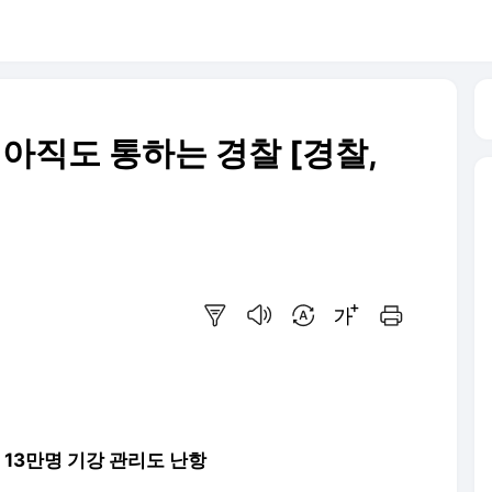
 아직도 통하는 경찰 [경찰,
요약보기
음성으로 듣기
번역 설정
글씨크기 조절하기
인쇄하기
 13만명 기강 관리도 난항