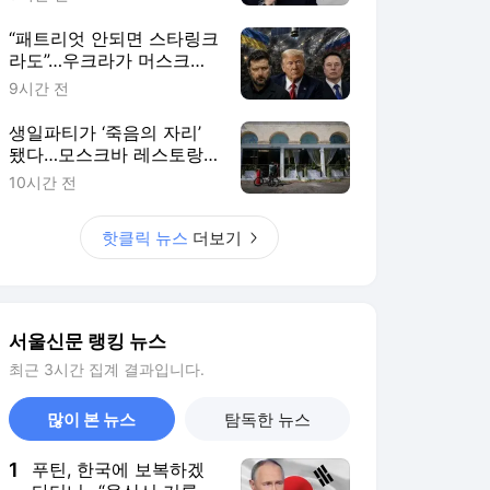
진 이유 [핫이슈]
“패트리엇 안되면 스타링크
라도”…우크라가 머스크에
매달리는 진짜 이유 [밀리
9시간 전
터리+]
생일파티가 ‘죽음의 자리’
됐다…모스크바 레스토랑
폭탄 공격에 러 장군 사망
10시간 전
[핫이슈]
핫클릭 뉴스
더보기
서울신문 랭킹 뉴스
최근 3시간 집계 결과입니다.
많이 본 뉴스
탐독한 뉴스
1
푸틴, 한국에 보복하겠