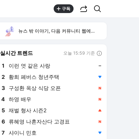
공유하기
검색
구독
뉴스 밖 이야기, 다음 커뮤니티 웹에서 보기
실시간 트렌드
오늘 15:59 기준
툴팁보기
1
이런 엿 같은 사랑
,유지
2
황희 폐버스 청년주택
,하락
3
구성환 옥상 식당 오픈
,신규
4
하영 배우
,신규
5
재벌 형사 시즌2
,상승
6
류혜영 나혼자산다 고경표
,신규
7
샤이니 민호
,하락