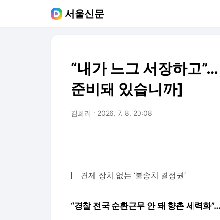
서울신문
“내가 느그 서장하고”…
준비돼 있습니까]
김희리
2026. 7. 8. 20:08
견제 장치 없는 ‘불송치 결정권’
“경찰 전국 순환근무 안 돼 향촌 세력화”…