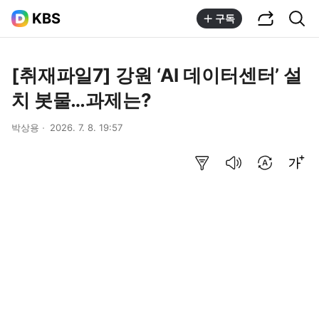
공유하기
통합검색
KBS
구독
[취재파일7] 강원 ‘AI 데이터센터’ 설
치 봇물…과제는?
박상용
2026. 7. 8. 19:57
요약보기
음성으로 듣기
번역 설정
글씨크기 조절하기