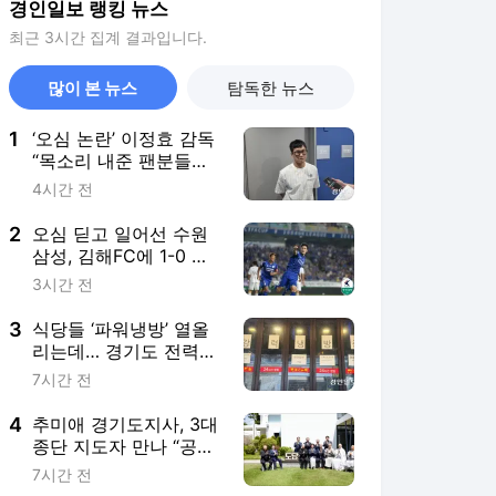
경인일보 랭킹 뉴스
최근 3시간 집계 결과입니다.
많이 본 뉴스
탐독한 뉴스
1
‘오심 논란’ 이정효 감독
“목소리 내준 팬분들과
구단에 감사… 경기로
4시간 전
증명할 것”
2
오심 딛고 일어선 수원
삼성, 김해FC에 1-0 승
리…선두 굳히기 성공
3시간 전
3
식당들 ‘파워냉방’ 열올
리는데… 경기도 전력수
급 문제 없나
7시간 전
4
추미애 경기도지사, 3대
종단 지도자 만나 “공동
체 화합 도와 감사”
7시간 전