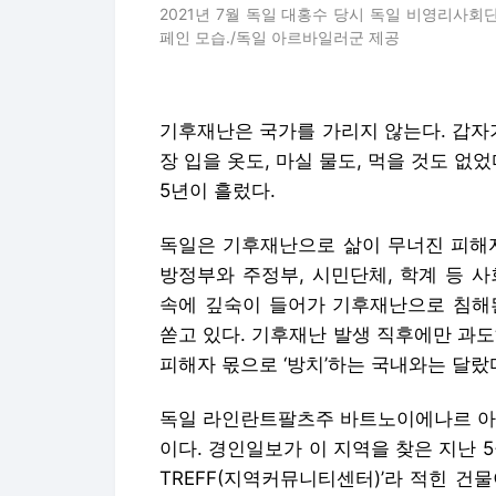
2021년 7월 독일 대홍수 당시 독일 비영리사
페인 모습./독일 아르바일러군 제공
기후재난은 국가를 가리지 않는다. 갑자
장 입을 옷도, 마실 물도, 먹을 것도 없
5년이 흘렀다.
독일은 기후재난으로 삶이 무너진 피해자
방정부와 주정부, 시민단체, 학계 등 
속에 깊숙이 들어가 기후재난으로 침해
쏟고 있다. 기후재난 발생 직후에만 과도
피해자 몫으로 ‘방치’하는 국내와는 달랐
독일 라인란트팔츠주 바트노이에나르 아르
이다. 경인일보가 이 지역을 찾은 지난 5월
TREFF(지역커뮤니티센터)’라 적힌 건