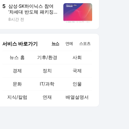
5
삼성·SK하이닉스 참여
‘차세대 반도체 패키징
산업전’ 26일 수원서 개
8시간 전
막
서비스 바로가기
뉴스
연예
스포츠
뉴스 홈
기후/환경
사회
경제
정치
국제
문화
IT/과학
인물
지식/칼럼
연재
배열설명서