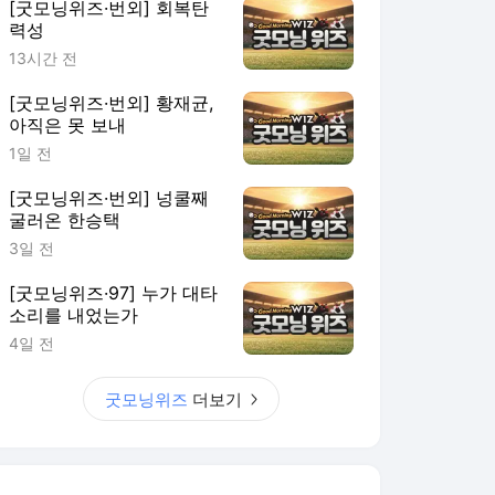
[굿모닝위즈·번외] 회복탄
력성
13시간 전
[굿모닝위즈·번외] 황재균,
아직은 못 보내
1일 전
[굿모닝위즈·번외] 넝쿨째
굴러온 한승택
3일 전
[굿모닝위즈·97] 누가 대타
소리를 내었는가
4일 전
굿모닝위즈
더보기