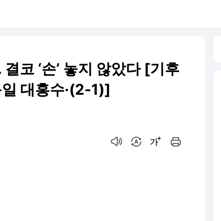
결코 ‘손’ 놓지 않았다 [기후
일 대홍수·(2-1)]
음성으로 듣기
번역 설정
글씨크기 조절하기
인쇄하기