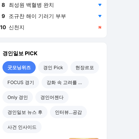
8
최성원 백혈병 완치
,하락
9
조규찬 해이 기러기 부부
,하락
10
신천지
,신규
경인일보
PICK
굿모닝위즈
경인 Pick
현장르포
FOCUS 경기
강화 속 고려를 찾아서
Only 경인
경인어젠다
경인일보 뉴스 후
인터뷰…공감
사건 인사이드