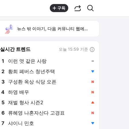
공유하기
검색
구독
뉴스 밖 이야기, 다음 커뮤니티 웹에서 보기
실시간 트렌드
오늘 15:59 기준
툴팁보기
1
이런 엿 같은 사랑
,유지
2
황희 폐버스 청년주택
,하락
3
구성환 옥상 식당 오픈
,신규
4
하영 배우
,신규
5
재벌 형사 시즌2
,상승
6
류혜영 나혼자산다 고경표
,신규
7
샤이니 민호
,하락