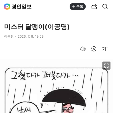
공유하기
통합검색
경인일보
구독
미스터 달팽이(이공명)
이공명
2026. 7. 8. 19:53
음성으로 듣기
번역 설정
글씨크기 조절하기
이미지 크게 보기