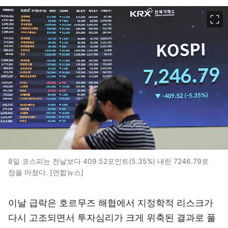
이미지 크게 보기
8일 코스피는 전날보다 409.52포인트(5.35%) 내린 7246.79로
장을 마쳤다. [연합뉴스]
이날 급락은 호르무즈 해협에서 지정학적 리스크가
다시 고조되면서 투자심리가 크게 위축된 결과로 풀