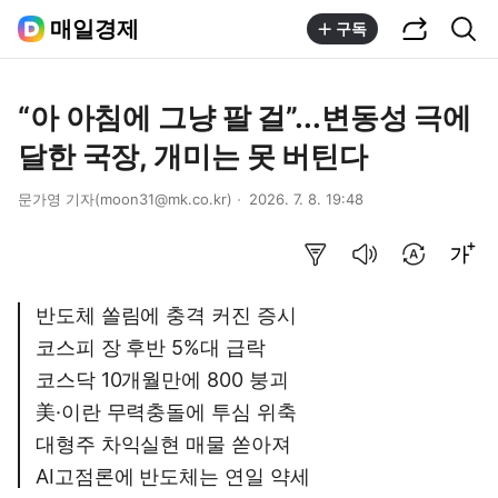
공유하기
통합검색
매일경제
구독
“아 아침에 그냥 팔 걸”...변동성 극에
달한 국장, 개미는 못 버틴다
문가영 기자(moon31@mk.co.kr)
2026. 7. 8. 19:48
요약보기
음성으로 듣기
번역 설정
글씨크기 조절하기
반도체 쏠림에 충격 커진 증시
코스피 장 후반 5%대 급락
코스닥 10개월만에 800 붕괴
美·이란 무력충돌에 투심 위축
대형주 차익실현 매물 쏟아져
AI고점론에 반도체는 연일 약세