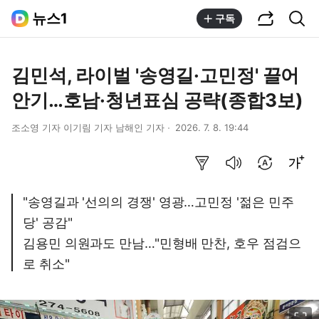
공유하기
통합검색
뉴스1
구독
김민석, 라이벌 '송영길·고민정' 끌어
안기…호남·청년표심 공략(종합3보)
조소영 기자 이기림 기자 남해인 기자
2026. 7. 8. 19:44
요약보기
음성으로 듣기
번역 설정
글씨크기 조절하기
"송영길과 '선의의 경쟁' 영광…고민정 '젊은 민주
당' 공감"
김용민 의원과도 만남…"민형배 만찬, 호우 점검으
로 취소"
이미지 크게 보기