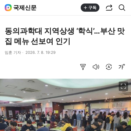
공유하기
통합검색
국제신문
구독
동의과학대 지역상생 ‘학식’…부산 맛
집 메뉴 선보여 인기
임훈 기자
2026. 7. 8. 19:29
요약보기
음성으로 듣기
번역 설정
글씨크기 조절하기
이미지 크게 보기