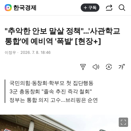
공유하기
통합검색
한국경제
구독
"추악한 안보 말살 정책"…'사관학교
통합'에 예비역 '폭발' [현장+]
이정우
2026. 7. 8. 18:46
요약보기
음성으로 듣기
번역 설정
글씨크기 조절하기
국민의힘·동창회·학부모 첫 집단행동
3군 총동창회 "졸속 추진 즉각 철회"
정부는 통합 의지 고수…브리핑은 순연
이미지 크게 보기