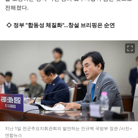
전해졌다.
◇ 정부 "합동성 체질화"…창설 브리핑은 순연
이미지 크게 보기
지난 1일 전군주요지휘관회의 발언하는 안규백 국방부 장관 /사진=
연합뉴스