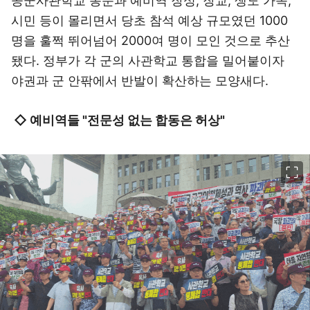
공군사관학교 동문과 예비역 장성, 장교, 생도 가족,
시민 등이 몰리면서 당초 참석 예상 규모였던 1000
명을 훌쩍 뛰어넘어 2000여 명이 모인 것으로 추산
됐다. 정부가 각 군의 사관학교 통합을 밀어붙이자
야권과 군 안팎에서 반발이 확산하는 모양새다.
◇ 예비역들 "전문성 없는 합동은 허상"
이미지 크게 보기