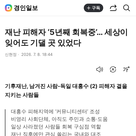
공유하기
통합검색
경인일보
구독
재난 피해자 ‘5년째 회복중’… 세상이
잊어도 기댈 곳 있었다
신현정
2026. 7. 8. 18:44
음성으로 듣기
번역 설정
글씨크기 조절하기
기후재난, 남겨진 사람-독일 대홍수 (2) 피해자 곁을
지키는 사람들
대홍수 피해지역에 ‘커뮤니티센터’ 조성
비영리 사회단체, 아직도 주민과 소통·도움
일상 사라졌던 사람들 회복 구심점 역할
재난 직후에만 관심 쏠리는 국내와 대조