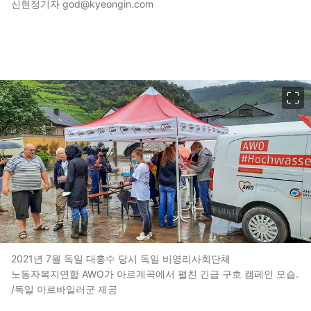
신현정기자 god@kyeongin.com
이미지 크게 보기
2021년 7월 독일 대홍수 당시 독일 비영리사회단체
노동자복지연합 AWO가 아르계곡에서 펼친 긴급 구호 캠페인 모습.
/독일 아르바일러군 제공