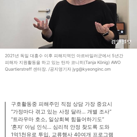
2021년 독일 대홍수 이후 피해지역인 아르바일러군에서 5년간
피해자 지원활동을 하고 있는 탄자 코니히(Tanja König) AWO
Quartierstreff 센터장. /공지영기자 jyg@kyeonginc.om
구호활동중 피해주민 직점 상담 가장 중요시
“가정마다 겪고 있는 사정 달라… 개별 조사”
“트라우마 호소, 일상회복 힘들어하기도”
‘혼자’ 아님 인식… 심리적 안정 찾도록 도와
1억1천유로 투입, 교류행사 40여개 프로그램