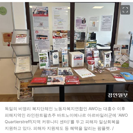
이미지 크게 보기
독일의 비영리 복지단체인 노동자복지연합인 AWO는 대홍수 이후
피해지역인 라인란트팔츠주 바트노이에나르 아르바일러군에 ‘AWO
Quartierstreff(지역 커뮤니티 센터)’를 두고 피해자 일상회복을
지원하고 있다. 피해자 지원제도 등 혜택을 알리는 팜플렛. /