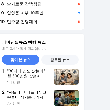
8
슬기로운 감빵생활
,신규
9
임영웅 데뷔 10주년
,하락
10
민주당 전당대회
,신규
파이낸셜뉴스 랭킹 뉴스
최근 3시간 집계 결과입니다.
많이 본 뉴스
탐독한 뉴스
1
"30대에 집도 샀는데"...
월 690만원 맞벌이, 남
는 건 20만원뿐 [머니설
1시간 전
계사무소]
2
"파느냐, 버티느냐"...고
수들이 지키는 3가지 철
칙[인치범의 주식 투자
7시간 전
부트캠프]