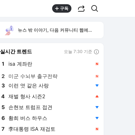
공유하기
검색
구독
뉴스 밖 이야기, 다음 커뮤니티 웹에서 보기
실시간 트렌드
오늘 7:30 기준
툴팁보기
1
isa 계좌란
,신규
2
미군 수뇌부 출구전략
,신규
3
이런 엿 같은 사랑
,하락
4
재벌 형사 시즌2
,상승
5
손현보 트럼프 접견
,하락
6
황희 버스 하우스
,하락
7
李대통령 ISA 재검토
,신규