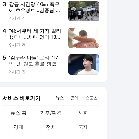
3
강릉 시간당 40㎜ 폭우
에 호우경보…김중남 시
장 침수현장 점검
4시간 전
4
"48세부터 세 가지 멀리
했더니…치매 없이 13년
더 살았다" [헬스톡]
9시간 전
5
'김구라 아들' 그리, '17
억 빚' 친모 홀로 챙겼
다…"나밖에 없어, 잘 계
3시간 전
신다"
서비스 바로가기
뉴스
연예
스포츠
뉴스 홈
기후/환경
사회
경제
정치
국제