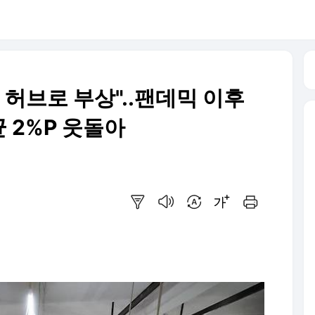
 허브로 부상"..팬데믹 이후
 2%P 웃돌아
요약보기
음성으로 듣기
번역 설정
글씨크기 조절하기
인쇄하기