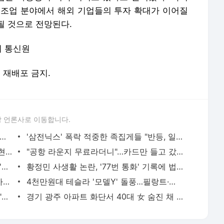
 제조업 분야에서 해외 기업들의 투자 확대가 이어질
될 것으로 전망된다.
사티 통신원
및 재배포 금지.
 언론사로 이동합니다.
 아파트 방화사건 수사팀장 숨진 채 발견…사망 경위 조사
'삼전닉스' 폭락 적중한 족집게들 "반등, 일회성 아니다"면서... AI 과잉투자엔 '우려'
"김밥 2알 겨우 먹어"...앙상하게 마른 고현정, 다이어트 아닌 '음식 공포증' 고백 [헬스톡]
"공항 라운지 무료라더니"…카드만 들고 갔다간 '헛걸음'
日 유명 영화배우, 자택서 숨진 채 발견…'마약투약 혐의'
황정민 사생활 논란, '77번 통화' 기록에 법조계 주목
버핏 "도박판 된 증시…자산 가격, 실제 가치보다 비싸"
4천만원대 테슬라 '모델Y' 돌풍…필랑트·액티언 판매 '직격탄'
SK하닉 레버리지에 7억 올인한 은행원..."한 달 만에 5억 증발" 멘붕
경기 광주 아파트 화단서 40대 女 숨진 채 발견…시신 옆엔 '이불'