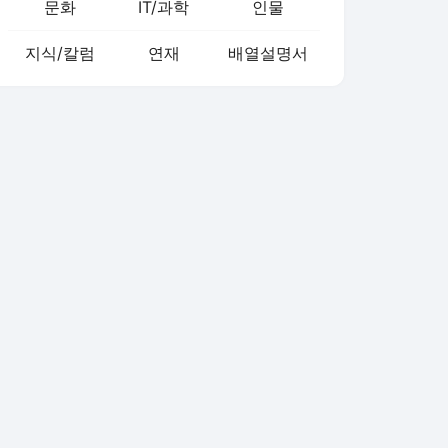
문화
IT/과학
인물
지식/칼럼
연재
배열설명서