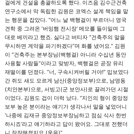
걸에게 건설을 총괄하도록 했다. 이즈음 김수근건축
연구소에서 막 독립한 김원은 코엑스 설계 책임을 맡
는 행운을 잡았다. “어느 날 백행걸이 부르더니 영국
견학 중 그려온 ‘버밍햄 전시장’ 메모를 들이밀며 그
대로 베끼라고 했죠. 싫다고 버티자 “건축주의 말을
무시하면 계약을 파기하겠다”며 화를 냈어요.” 김원
이 “건축주는 본부장님(백행걸) 아니라 수십년 동안
사용할 사람들”이라고 맞받자, 백행걸은 곧장 유리
재떨이를 던졌다. “너, 구속시켜버릴 거야!” 밉보였다
간 쥐도 새도 모르게 남산(중앙정보부)으로, 남영동
(치안본부)으로, 서빙고(군 보안사)로 끌려가던 시절
이었다. 김원도 겁이 더럭 났다. “지인의 형이 중앙정
보부 높은 분이라는 얘기가 생각나서 말을 넣었더니
‘나중에 김재규 중앙정보부장님하고 점심 식사 한번
하시죠’라고 얘기하라고 답이 왔어요. 그대로 전했더
니 잠잠해졌지요.(웃음)”