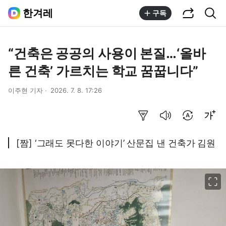
공유하기
통합검색
한겨레
구독
“건축은 공공의 사용이 본질…‘올바
른 건축’ 가르치는 학교 꿈꿉니다”
이주현 기자
2026. 7. 8. 17:26
요약보기
음성으로 듣기
번역 설정
글씨크기 조절하기
[짬] ‘그래도 못다한 이야기’ 산문집 낸 건축가 김원
이미지 크게 보기