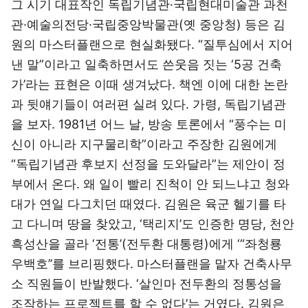
그 시기 대표작인 독립기념관·국립현대미술관 과천
관·예술의전당·국립중앙박물관(옛 중앙청) 등은 김
원의 마스터플랜으로 현실화됐다. “질투심에서 지어
낸 말”이라고 일축하면서도 쓴웃음 짓는 ‘5공 건축
가’라는 표현은 이때 생겨났다. 책엔 이에 대한 논란
과 뒷얘기들이 여러편 실려 있다. 가령, 독립기념관
을 보자. 1981년 어느 날, 방송 토론에서 “풍수는 미
신이 아니라 지구물리학”이라고 주장한 김원에게
“독립기념관 후보지 선정을 도와달라”는 제안이 정
부에서 온다. 왜 일이 빨리 진척이 안 되느냐고 청와
대가 연일 다그치던 때였다. 김원은 육군 헬기를 타
고 다니며 땅을 찾았고, ‘택리지’도 인증한 명당, 천안
흑성산을 골라 ‘전통’(전두환 대통령)에게 ‘“좌청룡
우백호’’를 브리핑했다. 마스터플랜을 맡자 건축사무
소 직원들이 반발했다. ‘살인마 전두환의 정통성을
조작하는 프로젝트를 할 수 없다’는 거였다. 김원은