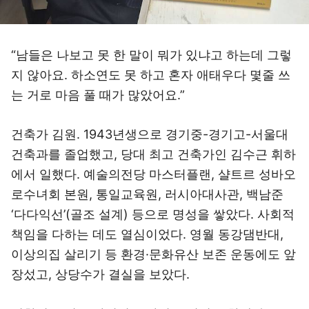
“남들은 나보고 못 한 말이 뭐가 있냐고 하는데 그렇
지 않아요. 하소연도 못 하고 혼자 애태우다 몇줄 쓰
는 거로 마음 풀 때가 많았어요.”
건축가 김원. 1943년생으로 경기중-경기고-서울대
건축과를 졸업했고, 당대 최고 건축가인 김수근 휘하
에서 일했다. 예술의전당 마스터플랜, 샬트르 성바오
로수녀회 본원, 통일교육원, 러시아대사관, 백남준
‘다다익선’(골조 설계) 등으로 명성을 쌓았다. 사회적
책임을 다하는 데도 열심이었다. 영월 동강댐반대,
이상의집 살리기 등 환경·문화유산 보존 운동에도 앞
장섰고, 상당수가 결실을 보았다.