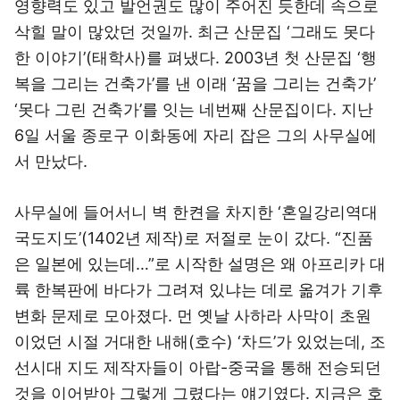
영향력도 있고 발언권도 많이 주어진 듯한데 속으로
삭힐 말이 많았던 것일까. 최근 산문집 ‘그래도 못다
한 이야기’(태학사)를 펴냈다. 2003년 첫 산문집 ‘행
복을 그리는 건축가’를 낸 이래 ‘꿈을 그리는 건축가’
‘못다 그린 건축가’를 잇는 네번째 산문집이다. 지난
6일 서울 종로구 이화동에 자리 잡은 그의 사무실에
서 만났다.
사무실에 들어서니 벽 한켠을 차지한 ‘혼일강리역대
국도지도’(1402년 제작)로 저절로 눈이 갔다. “진품
은 일본에 있는데…”로 시작한 설명은 왜 아프리카 대
륙 한복판에 바다가 그려져 있냐는 데로 옮겨가 기후
변화 문제로 모아졌다. 먼 옛날 사하라 사막이 초원
이었던 시절 거대한 내해(호수) ‘차드’가 있었는데, 조
선시대 지도 제작자들이 아랍-중국을 통해 전승되던
것을 이어받아 그렇게 그렸다는 얘기였다. 지금은 호