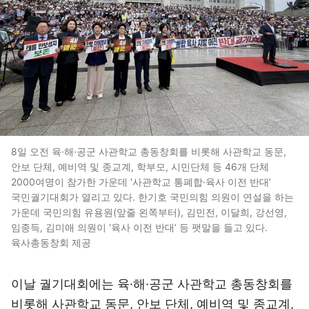
8일 오전 육·해·공군 사관학교 총동창회를 비롯해 사관학교 동문,
안보 단체, 예비역 및 종교계, 학부모, 시민단체 등 46개 단체
2000여명이 참가한 가운데 ‘사관학교 통폐합·육사 이전 반대’
국민궐기대회가 열리고 있다. 한기호 국민의힘 의원이 연설을 하는
가운데 국민의힘 유용원(앞줄 왼쪽부터), 김민전, 이달희, 강선영,
임종득, 김미애 의원이 ‘육사 이전 반대’ 등 팻말을 들고 있다.
육사총동창회 제공
이날 궐기대회에는 육·해·공군 사관학교 총동창회를
비롯해 사관학교 동문, 안보 단체, 예비역 및 종교계,