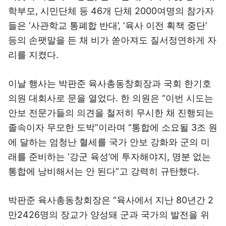
학부모, 시민단체 등 46개 단체 2000여명의 참가자
들은 ‘사관학교 통폐합 반대’, ‘육사 이전 획책 중단’
등의 손팻말을 든 채 비가 쏟아져도 질서정연하게 자
리를 지켰다.
이날 행사는 박판준 육사총동창회장과 국회 한기호
의원 대회사로 문을 열었다. 한 의원은 “이번 시도는
안보 전문가들의 의견을 철저히 무시한 채 진행되는
졸속이자 무모한 도박”이라며 “통합에 소요될 3조 원
에 달하는 엄청난 혈세를 국가 안보 강화와 군의 미
래를 준비하는 ‘강군 육성’에 투자해야지, 명분 없는
통합에 낭비해서는 안 된다”고 강력히 규탄했다.
박판준 육사총동창회장은 “육사에서 지난 80년간 2
만2426명의 장교가 양성돼 군과 국가의 발전을 위