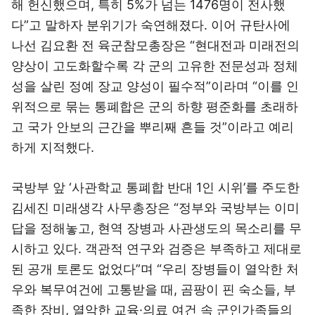
해 헌신했으며, 특히 5%가 넘는 1476명이 전사했
다”고 말하자 분위기가 숙연해졌다. 이어 규탄사에
나선 김요환 전 육군참모총장은 “현대전과 미래전의
양상이 고도화할수록 각 군의 고유한 전문성과 정체
성을 살린 정예 장교 양성이 필수적”이라며 “이를 인
위적으로 묶는 통폐합은 군의 하향 평준화를 초래하
고 국가 안보의 근간을 뿌리째 흔들 것”이라고 예리
하게 지적했다.
국방부 앞 ‘사관학교 통폐합 반대 1인 시위’를 주도한
김세진 미래생각 사무총장은 “정부와 국방부는 이미
답을 정해놓고, 현역 장병과 사관생도의 목소리를 무
시하고 있다. 객관적 연구와 검증은 부족하고 제대로
된 공개 토론도 없었다”며 “우리 장병들이 열악한 처
우와 복무여건에 고통받을 때, 곰팡이 핀 숙소들, 부
족한 장비, 열악한 교육·의료 여건 속 군인가족들의