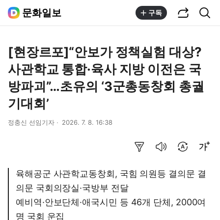
공유하기
통합검색
문화일보
구독
[현장르포]“안보가 정책실험 대상?
사관학교 통합·육사 지방 이전은 국
방파괴”…초유의 ‘3군총동창회 총궐
기대회’
정충신 선임기자
2026. 7. 8. 16:38
요약보기
음성으로 듣기
번역 설정
글씨크기 조절하기
육해공군 사관학교동창회, 국힘 의원등 결의문 결
의문 국회의장실·국방부 전달
예비역·안보단체·애국시민 등 46개 단체, 2000여
명 국회 운집