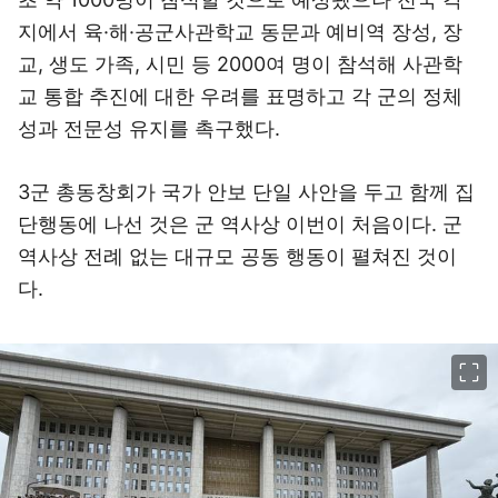
지에서 육·해·공군사관학교 동문과 예비역 장성, 장
교, 생도 가족, 시민 등 2000여 명이 참석​해 사관학
교 통합 추진에 대한 우려를 표명하고 각 군의 정체
성과 전문성 유지를 촉구했다.
3군 총동창회가 국가 안보 단일 사안을 두고 함께 집
단행동에 나선 것은 군 역사상 이번이 처음이다.
군
역사상 전례 없는 대규모 공동 행동이 펼쳐진 것이
다.
이미지 크게 보기