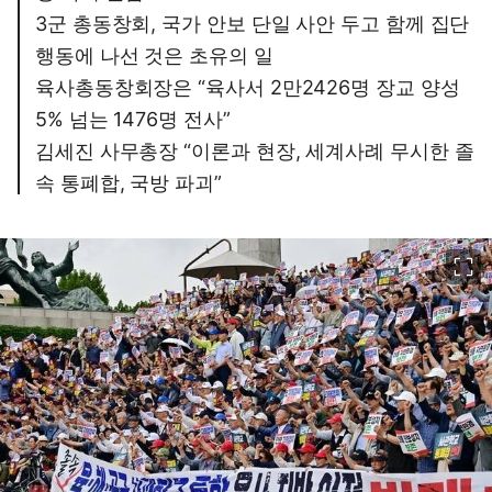
3군 총동창회, 국가 안보 단일 사안 두고 함께 집단
행동에 나선 것은 초유의 일
육사총동창회장은 “육사서 2만2426명 장교 양성
5% 넘는 1476명 전사”
김세진 사무총장 “이론과 현장, 세계사례 무시한 졸
속 통폐합, 국방 파괴”
이미지 크게 보기