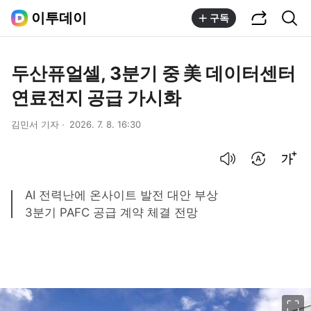
공유하기
통합검색
이투데이
구독
두산퓨얼셀, 3분기 중 美 데이터센터
연료전지 공급 가시화
김민서 기자
2026. 7. 8. 16:30
음성으로 듣기
번역 설정
글씨크기 조절하기
AI 전력난에 온사이트 발전 대안 부상
3분기 PAFC 공급 계약 체결 전망
이미지 크게 보기