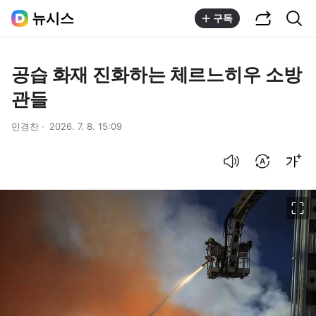
공유하기
통합검색
뉴시스
구독
공습 화재 진화하는 체르느히우 소방
관들
민경찬
2026. 7. 8. 15:09
음성으로 듣기
번역 설정
글씨크기 조절하기
이미지 크게 보기