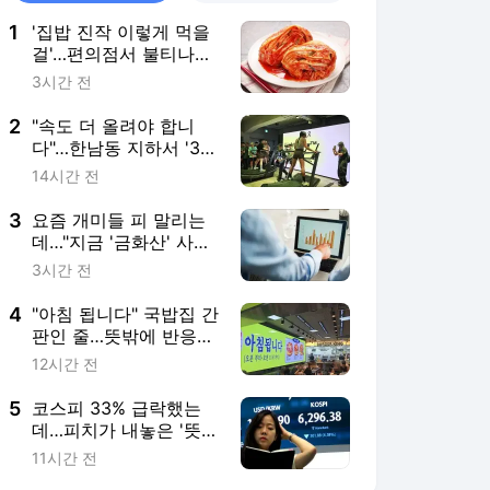
1
'집밥 진작 이렇게 먹을
걸'…편의점서 불티나게
팔린다는데 [권용훈의
3시간 전
트렌드워치]
2
"속도 더 올려야 합니
다"…한남동 지하서 '3분
전력질주'
14시간 전
3
요즘 개미들 피 말리는
데…"지금 '금화산' 사라"
깜짝 전망
3시간 전
4
"아침 됩니다" 국밥집 간
판인 줄…뜻밖에 반응
폭발한 곳 [트렌드+]
12시간 전
5
코스피 33% 급락했는
데…피치가 내놓은 '뜻밖
의 경고' 뭐길래
11시간 전