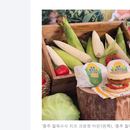
'충주 찰옥수수 치즈 크로켓 머핀'(왼쪽), '충주 