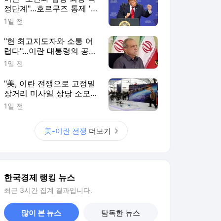
정단계"…호르무즈 통제 '눈
앞' [이상은의 워싱턴나우]
1일 전
"현 최고지도자와 소통 어
렵다"…이란 대통령의 공개
시인
1일 전
"美, 이란 전쟁으로 고정밀
장거리 미사일 상당 소모"
[로이터]
1일 전
美-이란 전쟁
더보기
한국경제 랭킹 뉴스
최근 3시간 집계 결과입니다.
많이 본 뉴스
탐독한 뉴스