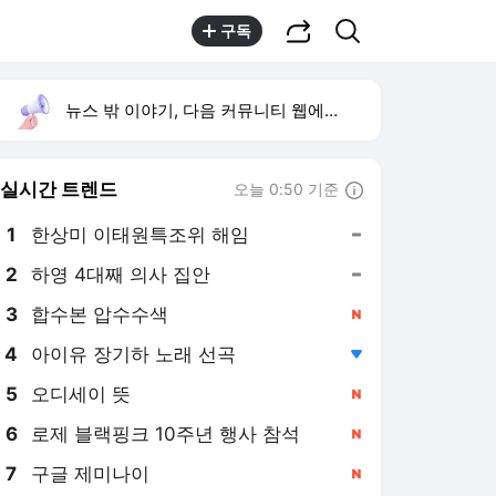
공유하기
검색
구독
뉴스 밖 이야기, 다음 커뮤니티 웹에서 보기
실시간 트렌드
오늘 0:50 기준
툴팁보기
1
한상미 이태원특조위 해임
,유지
2
하영 4대째 의사 집안
,유지
3
합수본 압수수색
,신규
4
아이유 장기하 노래 선곡
,하락
5
오디세이 뜻
,신규
6
로제 블랙핑크 10주년 행사 참석
,신규
7
구글 제미나이
,신규