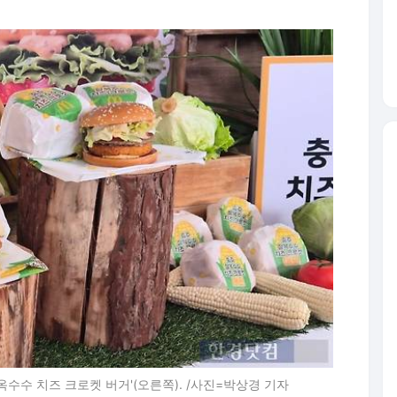
찰옥수수 치즈 크로켓 버거'(오른쪽). /사진=박상경 기자