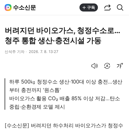
공유하기
통합검색
수소신문
구독
버려지던 바이오가스, 청정수소로…
청주 통합 생산·충전시설 가동
신석주 기자
2026. 7. 8. 13:27
음성으로 듣기
번역 설정
글씨크기 조절하기
하루 500㎏ 청정수소 생산·100대 이상 충전…생산
부터 충전까지 '원스톱'
바이오가스 활용 CO₂ 배출 85% 이상 저감…탄소
중립·순환경제 모델 제시
[수소신문] 버려지던 하수처리 바이오가스가 청정수