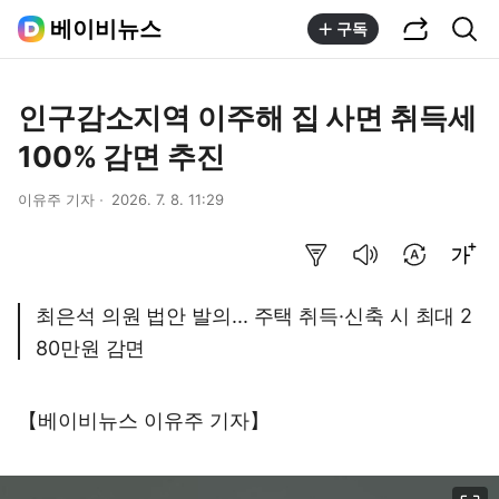
공유하기
통합검색
베이비뉴스
구독
인구감소지역 이주해 집 사면 취득세
100% 감면 추진
이유주 기자
2026. 7. 8. 11:29
요약보기
음성으로 듣기
번역 설정
글씨크기 조절하기
최은석 의원 법안 발의... 주택 취득·신축 시 최대 2
80만원 감면
【베이비뉴스 이유주 기자】
이미지 크게 보기