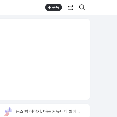
공유하기
검색
구독
뉴스 밖 이야기, 다음 커뮤니티 웹에서 보기
실시간 트렌드
오늘 5:48 기준
툴팁보기
1
강릉 날씨
,상승
2
재벌 형사 시즌2
,상승
3
황희 청년 버스 하우스
,신규
4
이런 엿 같은 사랑
,상승
5
이 대통령 결혼 페널티
,상승