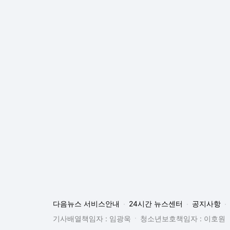
다음뉴스 서비스안내
24시간 뉴스센터
공지사항
기사배열책임자 : 임광욱
청소년보호책임자 : 이호원
뉴스 기사에 대한 저작권 및 법적 책임은 자료제공사 또는
© Daum Corp.