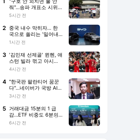
4
"한국판 팔란티어 꿈꾼
다"…네이버가 국방 AI
사업에 진심인 이유
3시간 전
5
거래대금 15분의 1 급
감…ETF 비중도 6분의 1
토막[레버리지 그후①]
6시간 전
서비스 바로가기
뉴스
연예
스포츠
뉴스 홈
기후/환경
사회
경제
정치
국제
문화
IT/과학
인물
지식/칼럼
연재
배열설명서