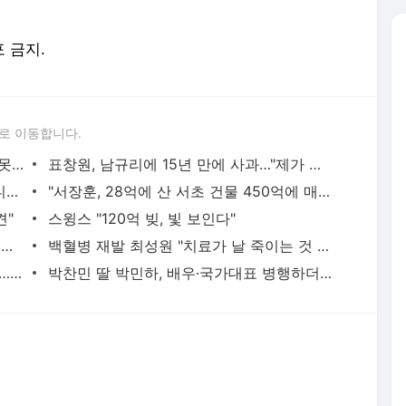
포 금지.
로 이동합니다.
하리수 "미키정 보내주고 싶어 이혼…애 못 낳아 미안했다"
표창원, 남규리에 15년 만에 사과…"제가 틀렸습니다"
"여군 지원 막힌 UDT 훈련 직접 해봤습니다"…707 출신 女유튜버 '완벽 소화'
"서장훈, 28억에 산 서초 건물 450억에 매물로"
견"
스윙스 "120억 빚, 빛 보인다"
장재인 "서울 집 판 뒤 2배 뛰어…가슴이 찢어진다"
백혈병 재발 최성원 "치료가 날 죽이는 것 같았다" 눈물
홍서범♥조갑경, 아들 불륜 사과 후 근황…밝은 미소
박찬민 딸 박민하, 배우·국가대표 병행하더니…여유로운 근황 공개