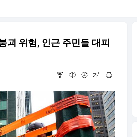
붕괴 위험, 인근 주민들 대피
요약보기
음성으로 듣기
번역 설정
글씨크기 조절하기
인쇄하기