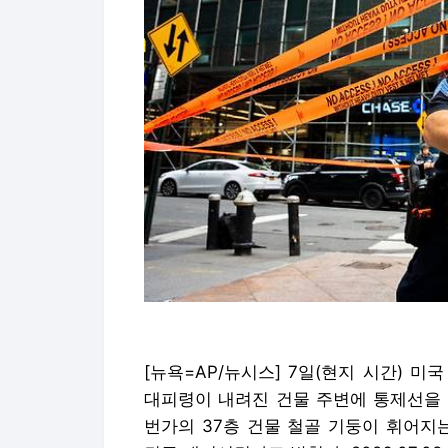
[뉴욕=AP/뉴시스] 7일(현지 시간) 미
대피령이 내려진 건물 주변에 통제선을 
번가의 37층 건물 철골 기둥이 휘어지