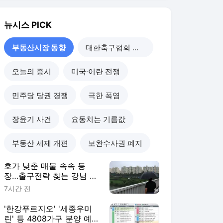
부동산 세제 개편
보완수사권 폐지
호가 낮춘 매물 속속 등
장…출구전략 찾는 강남 집
주인들[세제 개편, 그 이후
7시간 전
①]
'한강푸르지오' '세종우미
린' 등 4808가구 분양 예정
[분양캘린더]
8시간 전
안철수 "주택 공급 포기한
대통령…서울 착공 목표 달
성률 19% 그쳐"
1일 전
나경원 "장기보유 1주택자
세금폭탄 막겠다"…소득세
법 개정안 발의
1일 전
부동산시장 동향
더보기