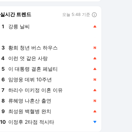
6
임영웅 데뷔 10주년
,신규
7
하리수 미키정 이혼 이유
,상승
8
류혜영 나혼산 출연
,신규
9
최성원 백혈병 완치
,상승
10
이정후 2타점 적시타
,하락
뉴시스
PICK
부동산시장 동향
대한축구협회 개혁
오늘의 증시
미국·이란 전쟁
민주당 당권 경쟁
극한 폭염
장윤기 사건
요동치는 기름값