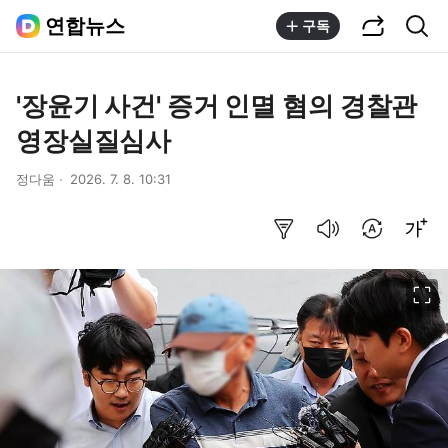
공유하기
통합검색
연합뉴스
구독
'장윤기 사건' 증거 인멸 혐의 경찰관
영장실질심사
정다움
2026. 7. 8. 10:31
요약보기
음성으로 듣기
번역 설정
글씨크기 조절하기
이미지 크게 보기