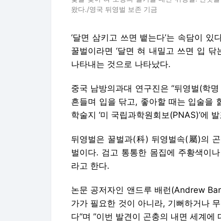
왔다./영국 뒤영벌 보존 기금
‘달면 삼키고 쓰면 뱉는다’는 속담이 있
꿀벌이라면 ‘달면 혀 내밀고 쓰면 입 닦
나타내는 것으로 나타났다.
중국 남방의과대 연구진은 “뒤영벌(학명 Bom
흔들며 입을 닦고, 좋아할 때는 입술을 
학술지 ‘미 국립과학원회보(PNAS)’에 
뒤영벌은 꿀벌과(科) 뒤영벌속(屬)의 
벌이다. 검고 통통한 몸집에 주황색이나 노
라고 한다.
논문 공저자인 앤드루 배런(Andrew Ba
가가 필요한 것이 아니라, 기뻐하거나 
다“며 ”이번 발견이 곤충의 내면 세계에