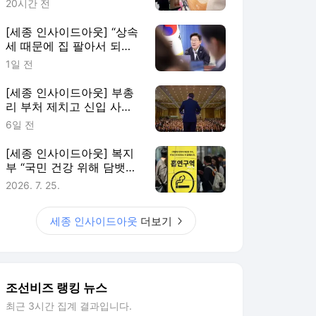
20시간 전
민”
[세종 인사이드아웃] “상속
세 때문에 집 팔아서 되겠
냐” 李 약속한 ‘공제 확대’
1일 전
도입 불발
[세종 인사이드아웃] 부총
리 부처 제치고 신입 사무
관 대거 받는 공정위… ‘경
6일 전
제 검찰’ 몸집 키운다
[세종 인사이드아웃] 복지
부 “국민 건강 위해 담뱃값
올려야” VS 재경부 “물가
2026. 7. 25.
부담이 있어서…”
세종 인사이드아웃
더보기
조선비즈 랭킹 뉴스
최근 3시간 집계 결과입니다.