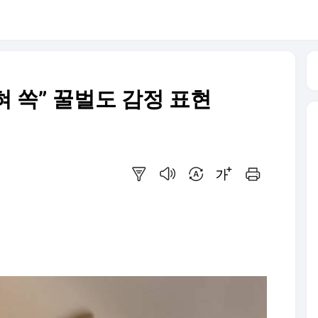
혀 쏙” 꿀벌도 감정 표현
요약보기
음성으로 듣기
번역 설정
글씨크기 조절하기
인쇄하기