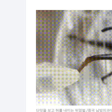
단맛을 보고 혀를 내미는 뒤영벌./중국 남방의과