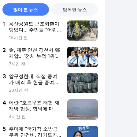
많이 본 뉴스
탐독한 뉴스
1
용산공원도 근조화환이
덮었다… 주민들 “어린
이정원에 주택 안 돼”
15시간 전
2
金, 제주·인천 경선서 鄭
제압… ‘전체 누적 1위’
탈환
7시간 전
3
압구정현대, 직접 증여
가 매각 후 현금 증여보
다 세금 7억 덜 낸다…계
20시간 전
산기 두드리는 강남 고
령층
4
이란 “호르무즈 해협 재
개방 협상, 합의에 매우
근접”
4시간 전
5
추미애 “국가직 소방공
무원 인건비, 경기도가 1