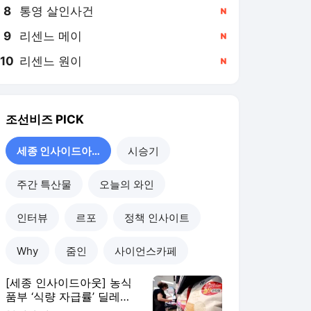
8
통영 살인사건
,신규
9
리센느 메이
,신규
10
리센느 원이
,신규
조선비즈
PICK
세종 인사이드아웃
시승기
주간 특산물
오늘의 와인
인터뷰
르포
정책 인사이트
Why
줌인
사이언스카페
[세종 인사이드아웃] 농식
품부 ‘식량 자급률’ 딜레
마... “5년 마다 찾아오는 고