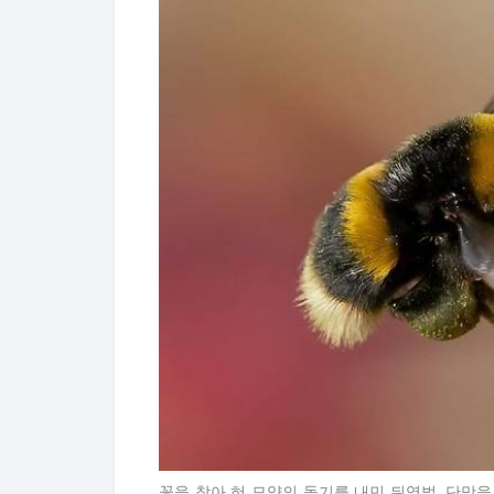
꽃을 찾아 혀 모양의 돌기를 내민 뒤영벌. 단맛