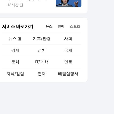
조원 이상 부담… 재정
13시간 전
개혁 시급”
서비스 바로가기
뉴스
연예
스포츠
뉴스 홈
기후/환경
사회
경제
정치
국제
문화
IT/과학
인물
지식/칼럼
연재
배열설명서