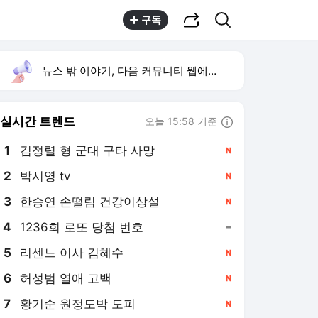
공유하기
검색
구독
뉴스 밖 이야기, 다음 커뮤니티 웹에서 보기
실시간 트렌드
오늘 15:58 기준
툴팁보기
1
김정렬 형 군대 구타 사망
,신규
2
박시영 tv
,신규
3
한승연 손떨림 건강이상설
,신규
4
1236회 로또 당첨 번호
,유지
5
리센느 이사 김혜수
,신규
6
허성범 열애 고백
,신규
7
황기순 원정도박 도피
,신규