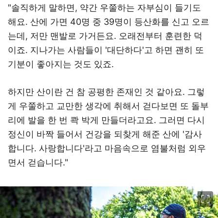
"솔직하게 말하면, 약간 우쭐하는 자부심이 들기도
해요. 산에 가면 40명 중 39명이 등산화를 신고 오르
는데, 저만 맨발로 가거든요. 오래전부터 훈련한 덕
이죠. 지나가는 사람들이 '대단하다'고 하면 괜히 또
기분이 좋아지는 것도 있죠.
하지만 산이란 건 참 공평한 존재인 것 같아요. 그렇
게 우쭐하고 교만한 생각에 취해서 걷다보면 또 돌부
리에 발을 한 번 콱 박게 만들더라고요. 그러면 다시
정신이 바짝 들어서 건강을 되찾게 해준 산에 '감사
합니다. 사랑합니다'라고 마음속으로 염불처럼 외우
면서 걷습니다."
이미지 크게 보기