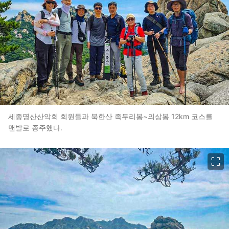
세종명산산악회 회원들과 북한산 족두리봉~의상봉 12km 코스를
맨발로 종주했다.
이미지 크게 보기