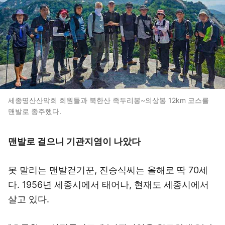
세종명산산악회 회원들과 북한산 족두리봉~의상봉 12km 코스를
맨발로 종주했다.
맨발로 걸으니 기관지염이 나았다
못 말리는 맨발걷기꾼, 진승식씨는 올해로 딱 70세
다. 1956년 세종시에서 태어나, 현재도 세종시에서
살고 있다.