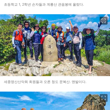
초등학교 1, 2학년 손자들과 계룡산 관음봉에 올랐다.
이미지 크게 보기
세종명산산악회 회원들과 오른 청도 문복산. 맨발이다.
이미지 크게 보기