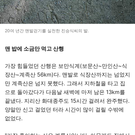
20여 년간 맨발걷기를 실천한 진승식씨의 발.
맨 밥에 소금만 먹고 산행
가장 힘들었던 산행은 보만식계(보문산~만인산~식
장산~계족산 56km)다. 맨발로 식장산까지는 넘었지
만 계족산은 넘지 못했다. 그래서 지하철을 타고 집
으로 돌아갔다가 다음날 새벽에 마저 남은 13km를
끝냈다. 지리산 화대종주도 15시간 걸려서 완주했다.
양말만 신고 걸었던 터라 시간이 많이 걸릴 수밖에
없었다.