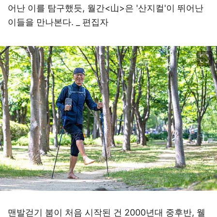
어난 이를 탐구했듯, 월간<山>은 '산지컬'이 뛰어난
이들을 만나본다. _ 편집자
이미지 크게 보기
맨발걷기 붐이 처음 시작된 건 2000년대 중후반, 웰