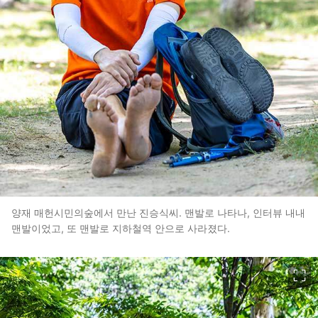
양재 매헌시민의숲에서 만난 진승식씨. 맨발로 나타나, 인터뷰 내내
맨발이었고, 또 맨발로 지하철역 안으로 사라졌다.
이미지 크게 보기