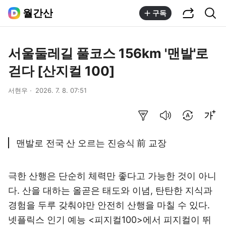
공유하기
통합검색
월간산
구독
서울둘레길 풀코스 156km '맨발'로
걷다 [산지컬 100]
서현우
2026. 7. 8. 07:51
요약보기
음성으로 듣기
번역 설정
글씨크기 조절하기
맨발로 전국 산 오르는 진승식 前 교장
극한 산행은 단순히 체력만 좋다고 가능한 것이 아니
다. 산을 대하는 올곧은 태도와 이념, 탄탄한 지식과
경험을 두루 갖춰야만 안전히 산행을 마칠 수 있다.
넷플릭스 인기 예능 <피지컬100>에서 피지컬이 뛰