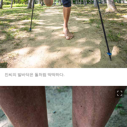
진씨의 발바닥은 돌처럼 딱딱하다.
이미지 크게 보기