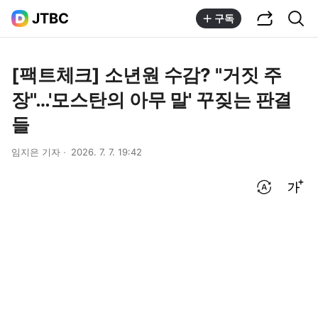
공유하기
통합검색
JTBC
구독
[팩트체크] 소년원 수감? "거짓 주
장"…'모스탄의 아무 말' 꾸짖는 판결
들
임지은 기자
2026. 7. 7. 19:42
번역 설정
글씨크기 조절하기