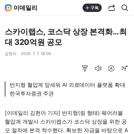
공유하기
통합검색
이데일리
구독
스카이랩스, 코스닥 상장 본격화…최
대 320억원 공모
김현아
2026. 7. 7. 18:09
요약보기
음성으로 듣기
번역 설정
글씨크기 조절하기
반지형 혈압계 앞세워 AI 의료데이터 플랫폼 확대
한국투자증권 주관
[이데일리 김현아 기자] 반지형(링 형태) 웨어러블
혈압계 개발사 스카이랩스가 코스닥 상장을 위한 공
모 절차에 본격 착수했다. 확보한 자금을 바탕으로 A