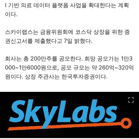
I 기반 의료 데이터 플랫폼 사업을 확대한다는 계획
이다.
스카이랩스는 금융위원회에 코스닥 상장을 위한 증
권신고서를 제출했다고 7일 밝혔다.
회사는 총 200만주를 공모한다. 희망 공모가는 1만3
000~1만6000원으로, 공모 규모는 약 260억~320억
원이다. 상장 주관사는 한국투자증권이다.
이미지 크게 보기