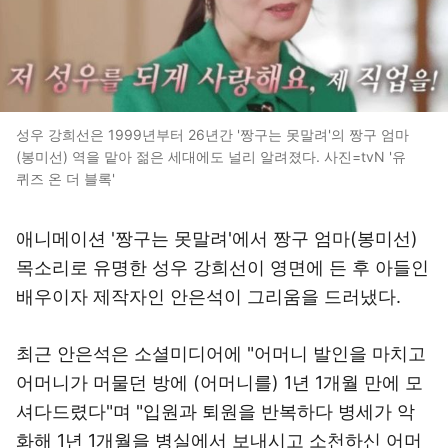
성우 강희선은 1999년부터 26년간 '짱구는 못말려'의 짱구 엄마
(봉미선) 역을 맡아 젊은 세대에도 널리 알려졌다. 사진=tvN '유
퀴즈 온 더 블록'
애니메이션 '짱구는 못말려'에서 짱구 엄마(봉미선)
목소리로 유명한 성우 강희선이 영면에 든 후 아들인
배우이자 제작자인 안은석이 그리움을 드러냈다.
최근 안은석은 소셜미디어에 "어머니 발인을 마치고
어머니가 머물던 방에 (어머니를) 1년 1개월 만에 모
셔다드렸다"며 "입원과 퇴원을 반복하다 병세가 악
화해 1년 1개월을 병실에서 보내시고 소천하신 어머