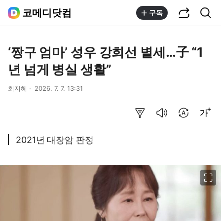
공유하기
통합검색
코메디닷컴
구독
‘짱구 엄마’ 성우 강희선 별세…子 “1
년 넘게 병실 생활”
최지혜
2026. 7. 7. 13:31
요약보기
음성으로 듣기
번역 설정
글씨크기 조절하기
2021년 대장암 판정
이미지 크게 보기