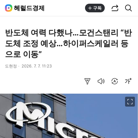
공유하기
통합검색
헤럴드경제
구독
반도체 여력 다했나…모건스탠리 “반
도체 조정 예상…하이퍼스케일러 등
으로 이동”
도현정
2026. 7. 7. 11:23
요약보기
음성으로 듣기
번역 설정
글씨크기 조절하기
이미지 크게 보기