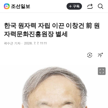
공유하기
통합검색
조선일보
구독
한국 원자력 자립 이끈 이창건 前 원
자력문화진흥원장 별세
곽수근 기자
2026. 7. 7. 11:11
번역 설정
글씨크기 조절하기
이미지 크게 보기