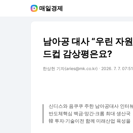
매일경제
남아공 대사 “우린 자
드컵 감상평은요?
한상헌 기자(aries@mk.co.kr)
2026. 7. 7. 07:51
신디스와 음쿠쿠 주한 남아공대사 인터
반도체핵심 백금·망간·크롬 최대 생산국
韓 투자·기술이전 함께 미래산업 육성을