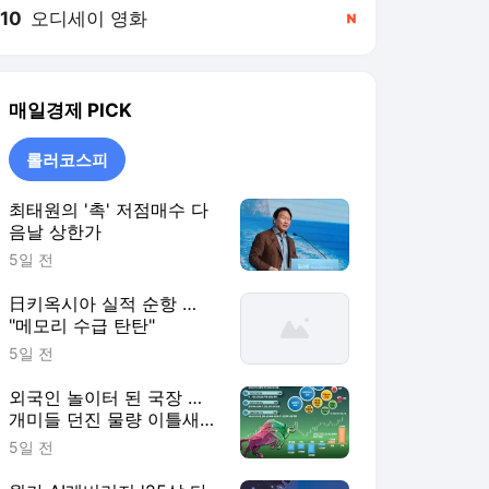
10
오디세이 영화
,신규
매일경제
PICK
롤러코스피
최태원의 '촉' 저점매수 다
음날 상한가
5일 전
日키옥시아 실적 순항 …
"메모리 수급 탄탄"
5일 전
외국인 놀이터 된 국장 …
개미들 던진 물량 이틀새
8.5조 쓸어담아
5일 전