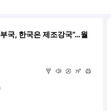
원부국, 한국은 제조강국”…월
요약보기
음성으로 듣기
번역 설정
글씨크기 조절하기
인쇄하기
뷰