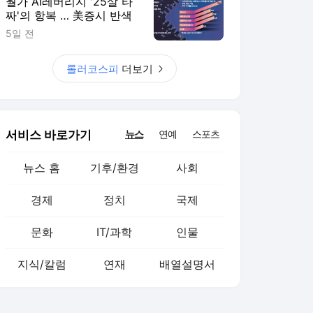
월가 AI레버리지 '25살 타
짜'의 항복 … 美증시 반색
5일 전
롤러코스피
더보기
서비스 바로가기
뉴스
연예
스포츠
뉴스 홈
기후/환경
사회
경제
정치
국제
문화
IT/과학
인물
지식/칼럼
연재
배열설명서