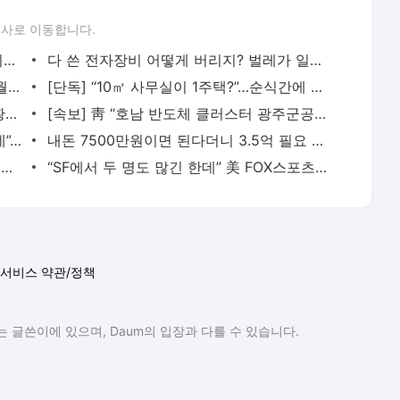
론사로 이동합니다.
‘홍명보 선임 결정적 역할’ 이임생, 캄보디아 프로팀 취직 - 매일경제
다 쓴 전자장비 어떻게 버리지? 벌레가 일주일 만에 먹어 없앤다 - 매일경제
오늘의 운세 2026년 7월 7일 火(음력 5월 23일) - 매일경제
[단독] “10㎡ 사무실이 1주택?”…순식간에 다주택자 만드는 ‘황당’ 토허제 - 매일경제
20년 넘은 맛집마저 무너졌다…장기 불황에 자영업자 ‘비상’ - 매일경제
[속보] 靑 “호남 반도체 클러스터 광주군공항 부지에 조성키로 결정” - 매일경제
[단독] “한때는 없어서 못사는 땅이었는데”…골프장, 줄줄이 매물로 등장 - 매일경제
내돈 7500만원이면 된다더니 3.5억 필요 … 청년·신혼부부 멘붕 - 매일경제
“기업 무너지면 은행 독박 쓸 수도”…환헤지 파생계약 폭증 금융권 비상 - 매일경제
“SF에서 두 명도 많긴 한데” 美 FOX스포츠, 아쉬운 올스타 탈락 선수로 이정후 소개 - MK스포츠
서비스 약관/정책
 글쓴이에 있으며, Daum의 입장과 다를 수 있습니다.