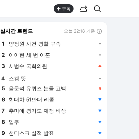
공유하기
검색
구독
실시간 트렌드
오늘 22:18 기준
툴팁보기
1
양정원 사건 경찰 구속
,유지
2
이아현 세 번 이혼
,유지
3
서범수 국회의원
,상승
4
스캠 뜻
,유지
5
음문석 유퀴즈 눈물 고백
,신규
6
현대차 51만대 리콜
,하락
7
추미애 경기도 재정 비상
,하락
8
입추
,하락
9
샌디스크 실적 발표
,하락