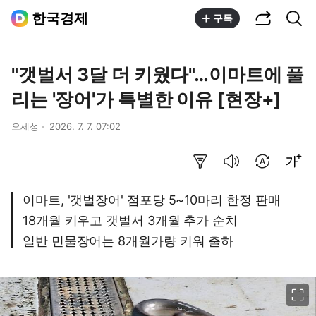
공유하기
통합검색
한국경제
구독
"갯벌서 3달 더 키웠다"…이마트에 풀
리는 '장어'가 특별한 이유 [현장+]
오세성
2026. 7. 7. 07:02
요약보기
음성으로 듣기
번역 설정
글씨크기 조절하기
이마트, '갯벌장어' 점포당 5~10마리 한정 판매
18개월 키우고 갯벌서 3개월 추가 순치
일반 민물장어는 8개월가량 키워 출하
이미지 크게 보기