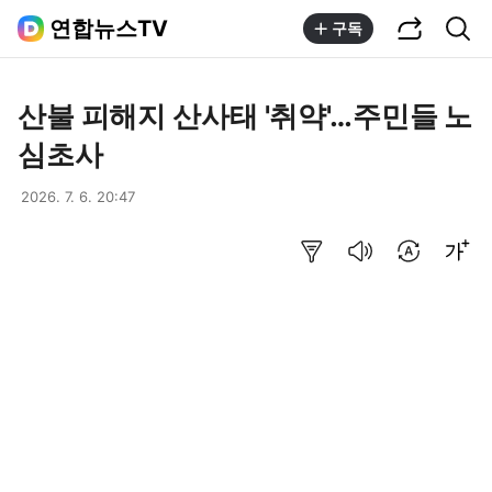
공유하기
통합검색
연합뉴스TV
구독
산불 피해지 산사태 '취약'…주민들 노
심초사
2026. 7. 6. 20:47
요약보기
음성으로 듣기
번역 설정
글씨크기 조절하기