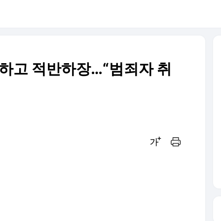
하고 적반하장…“범죄자 취
글씨크기 조절하기
인쇄하기