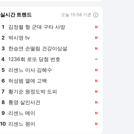
8
통영 살인사건
,신규
9
리센느 메이
,신규
10
리센느 원이
,신규
채널A
PICK
사건을 보다
아는기자
현장 카메라
세계를 가다
[사건을 보다]새벽마다 회
사 찾은 퇴사자…출근한 이
유는?
6시간 전
[사건을 보다]“빨리 나오세
요”…퇴근길 화재 대피 도운