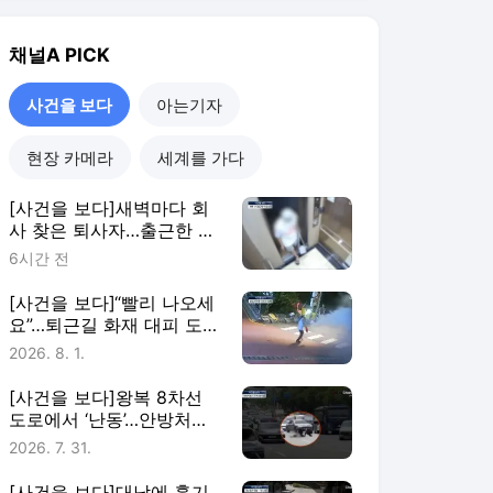
경찰관
2026. 8. 1.
[사건을 보다]왕복 8차선
도로에서 ‘난동’…안방처럼
‘벌러덩’
2026. 7. 31.
[사건을 보다]대낮에 흉기
들고 춤을?
2026. 7. 25.
사건을 보다
더보기
채널A 랭킹 뉴스
최근 3시간 집계 결과입니다.
많이 본 뉴스
탐독한 뉴스
1
“매우 위독한 상태”…모