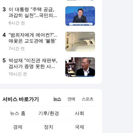
서비스 바로가기
뉴스
연예
스포츠
뉴스 홈
기후/환경
사회
경제
정치
국제
문화
IT/과학
인물
지식/칼럼
연재
배열설명서