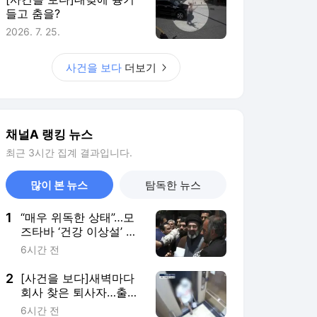
즈타바 ‘건강 이상설’ 확
산
6시간 전
2
[사건을 보다]새벽마다
회사 찾은 퇴사자…출근
한 이유는?
6시간 전
3
이 대통령 “주택 공급,
과감히 실천”…국민의힘
“용산공원은 안 돼”
6시간 전
4
“범죄자에게 에어컨?”…
애꿎은 교도관에 ‘불똥’
7시간 전
5
박성재 “이진관 재판부,
검사가 증명 못한 사실
을 추론으로 메꿔” [현장
10시간 전
영상]