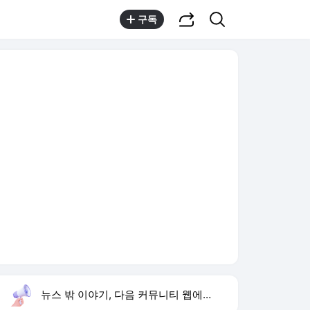
공유하기
검색
구독
뉴스 밖 이야기, 다음 커뮤니티 웹에서 보기
실시간 트렌드
오늘 15:58 기준
툴팁보기
1
김정렬 형 군대 구타 사망
,신규
2
박시영 tv
,신규
3
한승연 손떨림 건강이상설
,신규
4
1236회 로또 당첨 번호
,유지
5
리센느 이사 김혜수
,신규
6
허성범 열애 고백
,신규
7
황기순 원정도박 도피
,신규