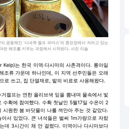
 양식 공동체인 ‘시네콕 켈프 파머스’의 종묘장에서 자라고 있는
 어린 해조를 키우는 과정에서 시작된다. 사진 이솔
 Kelp)는 한국 미역·다시마의 사촌격이다. 롱아일
해조류 가운데 하나인데, 이 지역 선주민들은 오래
으로 쓰고, 집 단열재로, 밭의 비료로 사용해왔다.
 슈거켈프는 연한 올리브색 잎을 뽐내며 물속에서 빛
 수확에 참여했다. 수확 첫날인 5월17일 수온이 2
 시원한 봄 바닷물이 나를 껴안아 주는 것 같았다.
늘어서 있었다. 큰 녀석들은 벌써 1m가량으로 자랐
하는데 3시간이 채 안 걸렸다. 미역이나 다시마보다