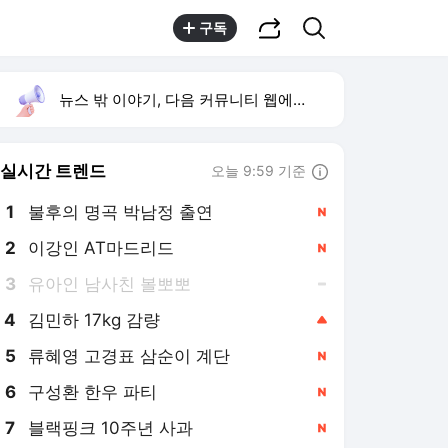
공유하기
검색
구독
뉴스 밖 이야기, 다음 커뮤니티 웹에서 보기
실시간 트렌드
오늘 9:59 기준
툴팁보기
1
불후의 명곡 박남정 출연
,신규
2
이강인 AT마드리드
,신규
3
유아인 남사친 볼뽀뽀
,유지
4
김민하 17kg 감량
,상승
5
류혜영 고경표 삼순이 계단
,신규
6
구성환 한우 파티
,신규
7
블랙핑크 10주년 사과
,신규