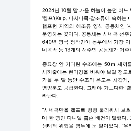
2024년 10월 말 가을 하늘이 높던 어
‘켈프’(Kelp, 다시마목·갈조류에 속하
햄프턴 지역의 해조류 양식 공동체인 ‘시네콕 
운영하는 곳이다. 공동체는 시네콕 선주민
640년 영국 정착민이 동부에서 가장 이
네콕족 등 13개의 선주민 공동체가 거주
종묘장 안 기다란 수조에는 50ｍ 새끼
새끼줄에는 현미경을 비춰야 보일 정도로
가을 두 달 동안 수조의 온도는 차갑게
영양분도 공급한다. 그래야 가느다란 ‘켈
라난다.
“시네콕만을 켈프로 뺑뺑 둘러싸서 보호
데 한 명인 다니엘 홉슨 베건이 말했다.
생태적 위협을 염두에 둔 말이었다. “우