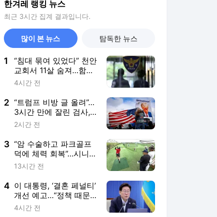
한겨레 랭킹 뉴스
최근 3시간 집계 결과입니다.
많이 본 뉴스
탐독한 뉴스
1
“침대 묶여 있었다” 천안
교회서 11살 숨져…함께
지내던 신도들 수사
4시간 전
2
“트럼프 비방 글 올려”…
3시간 만에 잘린 검사,
미 법무부 상대 소송
2시간 전
3
“암 수술하고 파크골프
덕에 체력 회복”…시니어
전신 운동으로 각광
13시간 전
4
이 대통령, ‘결혼 페널티’
개선 예고…“정책 때문
에 망설이는 일 없어야”
4시간 전