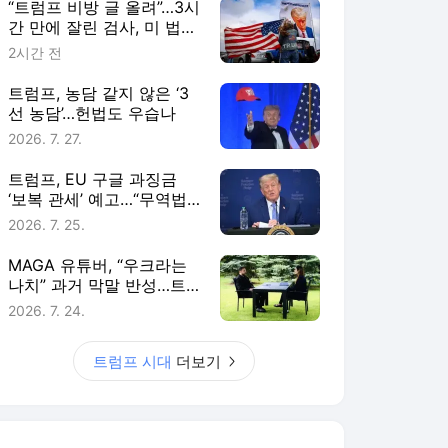
“트럼프 비방 글 올려”…3시
간 만에 잘린 검사, 미 법무
부 상대 소송
2시간 전
트럼프, 농담 같지 않은 ‘3
선 농담’…헌법도 우습나
2026. 7. 27.
트럼프, EU 구글 과징금
‘보복 관세’ 예고…“무역법
301조 조사 개시”
2026. 7. 25.
MAGA 유튜버, “우크라는
나치” 과거 막말 반성…트
럼프 “잘했어!!!”
2026. 7. 24.
트럼프 시대
더보기