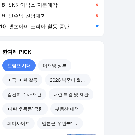
8
SK하이닉스 지분매각
,신규
9
민주당 전당대회
,신규
10
캣츠아이 소피아 활동 중단
,하락
한겨레
PICK
트럼프 시대
이재명 정부
미국-이란 갈등
2026 북중미 월드컵
김건희 수사·재판
내란 특검 및 재판
'내란 후폭풍' 국힘
부동산 대책
페미사이드
일본군 ‘위안부’ 피해