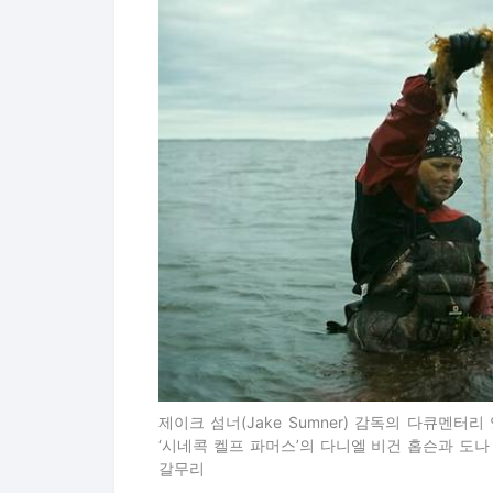
제이크 섬너(Jake Sumner) 감독의 다큐멘터리 영화
‘시네콕 켈프 파머스’의 다니엘 비건 홉슨과 도
갈무리