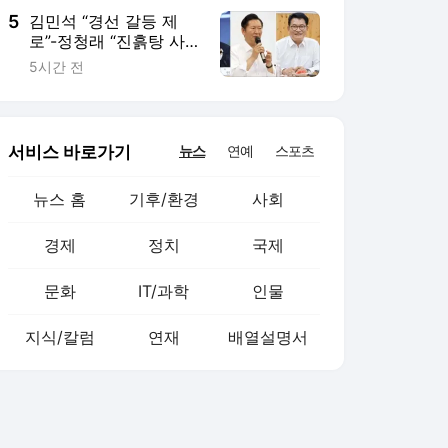
5
김민석 “경선 갈등 제
로”-정청래 “진흙탕 사
과부터”…제주 순회경선
5시간 전
서비스 바로가기
뉴스
연예
스포츠
뉴스 홈
기후/환경
사회
경제
정치
국제
문화
IT/과학
인물
지식/칼럼
연재
배열설명서