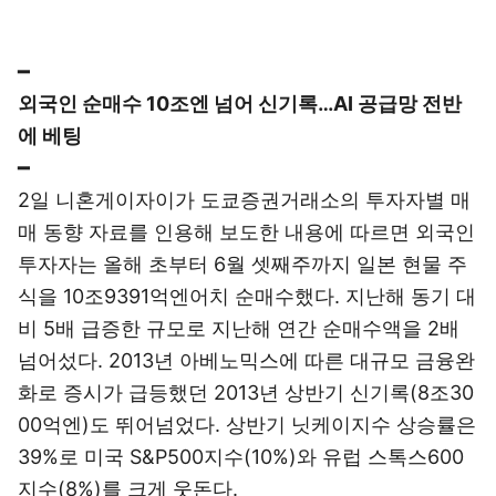
━
외국인 순매수 10조엔 넘어 신기록…AI 공급망 전반
에 베팅
━
2일 니혼게이자이가 도쿄증권거래소의 투자자별 매
매 동향 자료를 인용해 보도한 내용에 따르면 외국인
투자자는 올해 초부터 6월 셋째주까지 일본 현물 주
식을 10조9391억엔어치 순매수했다. 지난해 동기 대
비 5배 급증한 규모로 지난해 연간 순매수액을 2배
넘어섰다. 2013년 아베노믹스에 따른 대규모 금융완
화로 증시가 급등했던 2013년 상반기 신기록(8조30
00억엔)도 뛰어넘었다. 상반기 닛케이지수 상승률은
39%로 미국 S&P500지수(10%)와 유럽 스톡스600
지수(8%)를 크게 웃돈다.