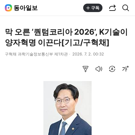
공유하기
통합검색
동아일보
구독
막 오른 ‘퀀텀코리아 2026’, K기술이
양자혁명 이끈다[기고/구혁채]
구혁채 과학기술정보통신부 제1차관
2026. 7. 2. 00:32
요약보기
음성으로 듣기
번역 설정
글씨크기 조절하기