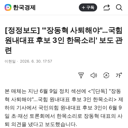
공유하기
통합검색
한국경제
구독
[정정보도] '"장동혁 사퇴해야"…국힘
원내대표 후보 3인 한목소리' 보도 관
련
이현일
2026. 6. 30. 17:57
요약보기
음성으로 듣기
번역 설정
글씨크기 조절하기
본 매체는 지난 6월 9일 정치 섹션에 <"[단독] "장동
혁 사퇴해야"…국힘 원내대표 후보 3인 한목소리> 제
하의 기사에서 국민의힘 원내대표 후보 3인이 6월 9
일 초·재선 토론회에서 한목소리로 장동혁 대표의 사
퇴 의견을 냈다고 보도했습니다.