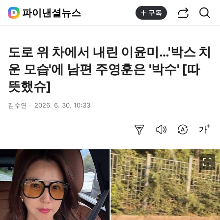
공유하기
통합검색
파이낸셜뉴스
구독
도로 위 차에서 내린 이윤미…'박스 치
운 모습'에 남편 주영훈은 '박수' [따
뜻했슈]
김수연
2026. 6. 30. 10:33
요약보기
음성으로 듣기
번역 설정
글씨크기 조절하기
이미지 크게 보기