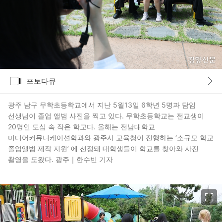
갤러리
포토다큐
바로가기
광주 남구 무학초등학교에서 지난 5월13일 6학년 5명과 담임
선생님이 졸업 앨범 사진을 찍고 있다. 무학초등학교는 전교생이
20명인 도심 속 작은 학교다. 올해는 전남대학교
미디어커뮤니케이션학과와 광주시 교육청이 진행하는 ‘소규모 학교
졸업앨범 제작 지원’ 에 선정돼 대학생들이 학교를 찾아와 사진
촬영을 도왔다. 광주｜한수빈 기자
이미지 크게 보기