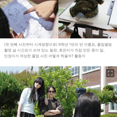
(첫 번째 사진부터 시계방향으로) 6학년 1반의 반 이름표, 졸업앨범
촬영 날 시간표가 쓰여 있는 칠판, 효은이가 직접 만든 종이 칼,
민정이가 작성한 졸업 사진 어떻게 찍을까? 활동지
이미지 크게 보기