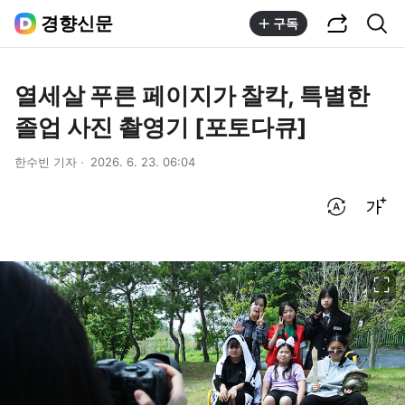
공유하기
통합검색
경향신문
구독
열세살 푸른 페이지가 찰칵, 특별한
졸업 사진 촬영기 [포토다큐]
한수빈 기자
2026. 6. 23. 06:04
번역 설정
글씨크기 조절하기
이미지 크게 보기