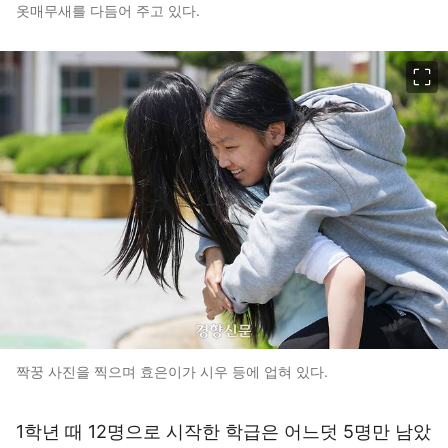
옷매무새를 다듬어 주고 있다.
이미지 크게 보기
짝꿍 사진을 찍으며 효은이가 시우 등에 업혀 있다.
1학년 때 12명으로 시작한 학급은 어느덧 5명만 남았