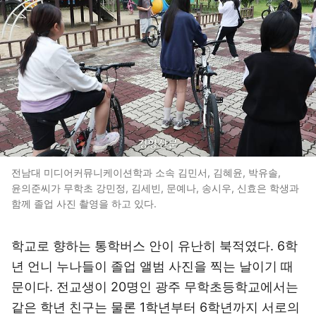
전남대 미디어커뮤니케이션학과 소속 김민서, 김혜윤, 박유솔,
윤의준씨가 무학초 강민정, 김세빈, 문예나, 송시우, 신효은 학생과
함께 졸업 사진 촬영을 하고 있다.
학교로 향하는 통학버스 안이 유난히 북적였다. 6학
년 언니 누나들이 졸업 앨범 사진을 찍는 날이기 때
문이다. 전교생이 20명인 광주 무학초등학교에서는
같은 학년 친구는 물론 1학년부터 6학년까지 서로의