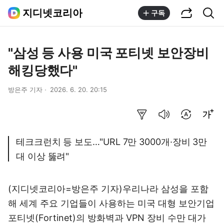
공유하기
통합검색
지디넷코리아
구독
"삼성 등 사용 미국 포티넷 보안장비
해킹당했다"
방은주 기자
2026. 6. 20. 20:15
요약보기
음성으로 듣기
번역 설정
글씨크기 조절하기
테크크런치 등 보도…"URL 7만 3000개·장비 3만
대 이상 뚫려"
(지디넷코리아=방은주 기자)우리나라 삼성을 포함
해 세계 주요 기업들이 사용하는 미국 대형 보안기업
포티넷(Fortinet)의 방화벽과 VPN 장비 수만 대가