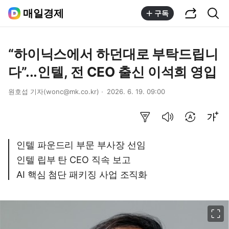
공유하기
통합검색
매일경제
구독
“하이닉스에서 하던대로 부탁드립니
다”...인텔, 전 CEO 출신 이석희 영입
원호섭 기자(wonc@mk.co.kr)
2026. 6. 19. 09:00
요약보기
음성으로 듣기
번역 설정
글씨크기 조절하기
인텔 파운드리 부문 부사장 선임
인텔 립부 탄 CEO 직속 보고
AI 핵심 첨단 패키징 사업 조직화
이미지 크게 보기