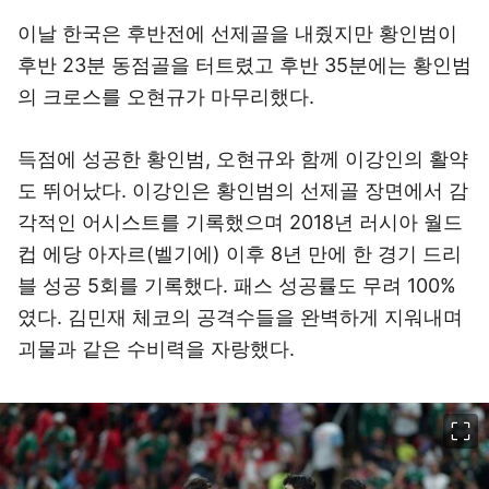
이날 한국은 후반전에 선제골을 내줬지만 황인범이
후반 23분 동점골을 터트렸고 후반 35분에는 황인범
의 크로스를 오현규가 마무리했다.
득점에 성공한 황인범, 오현규와 함께 이강인의 활약
도 뛰어났다. 이강인은 황인범의 선제골 장면에서 감
각적인 어시스트를 기록했으며 2018년 러시아 월드
컵 에당 아자르(벨기에) 이후 8년 만에 한 경기 드리
블 성공 5회를 기록했다. 패스 성공률도 무려 100%
였다. 김민재 체코의 공격수들을 완벽하게 지워내며
괴물과 같은 수비력을 자랑했다.
이미지 크게 보기