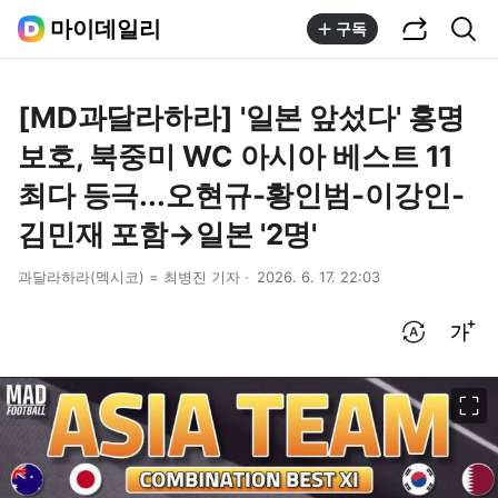
공유하기
통합검색
마이데일리
구독
[MD과달라하라] '일본 앞섰다' 홍명
보호, 북중미 WC 아시아 베스트 11
최다 등극...오현규-황인범-이강인-
김민재 포함→일본 '2명'
과달라하라(멕시코) = 최병진 기자
2026. 6. 17. 22:03
번역 설정
글씨크기 조절하기
이미지 크게 보기